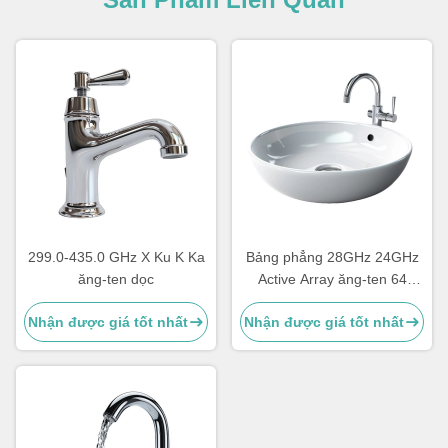
299.0-435.0 GHz X Ku K Ka
Bảng phẳng 28GHz 24GHz
ăng-ten dọc
Active Array ăng-ten 64
phần tử đa chùm phủ đất
Nhận được giá tốt nhất
Nhận được giá tốt nhất
Beamformer Trạm mặt đất