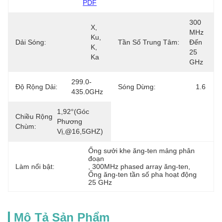
PDF
300 
X, 
MHz 
Ku, 
Dải Sóng:
Tần Số Trung Tâm:
Đến 
K, 
25 
Ka
GHz
299.0-
Độ Rộng Dải:
Sóng Dừng:
1.6
435.0GHz
1,92°(góc 
Chiều Rộng
Phương 
Chùm:
Vị,@16,5GHZ)
Ống sưởi khe ăng-ten mảng phân 
đoạn
Làm nổi bật:
, 
300MHz phased array ăng-ten
, 
Ống ăng-ten tần số pha hoạt động 
25 GHz
Mô Tả Sản Phẩm