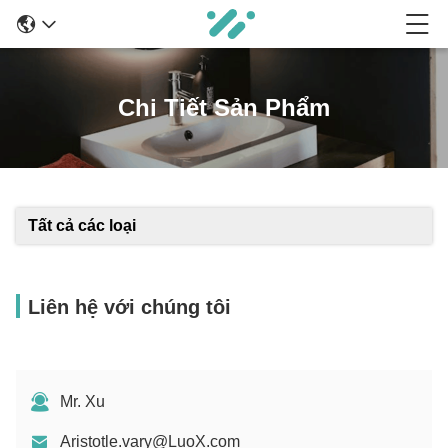
Chi Tiết Sản Phẩm
Tất cả các loại
Liên hệ với chúng tôi
Mr. Xu
Aristotle.vary@LuoX.com