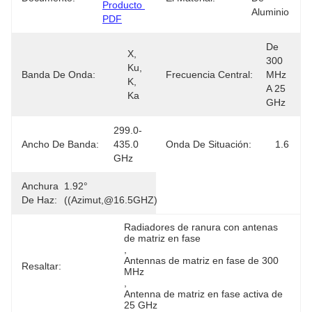
Producto 
Aluminio
PDF
De 
X, 
300 
Ku, 
Banda De Onda:
Frecuencia Central:
MHz 
K, 
A 25 
Ka
GHz
299.0-
Ancho De Banda:
435.0 
Onda De Situación:
1.6
GHz
Anchura
1.92° 
De Haz:
((azimut,@16.5GHZ)
Radiadores de ranura con antenas 
de matriz en fase
, 
Antennas de matriz en fase de 300 
Resaltar:
MHz
, 
Antenna de matriz en fase activa de 
25 GHz