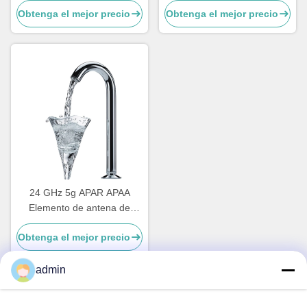
Obtenga el mejor precio
Obtenga el mejor precio
tierra de múltiples haces
Estación de tierra del
radiador
24 GHz 5g APAR APAA
Elemento de antena de
matriz activa de fase 3 6 Ka
Obtenga el mejor precio
Banda de escaneo de gran
angular
admin