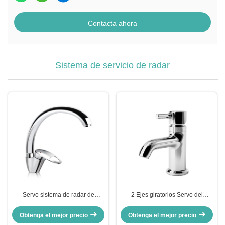
Contacta ahora
Sistema de servicio de radar
Servo sistema de radar de
2 Ejes giratorios Servo del
seguimiento de antenas de eje
sistema de radar mecánico
único ISO 15KG
Control del ventilador oscilante
Obtenga el mejor precio
Obtenga el mejor precio
RS422