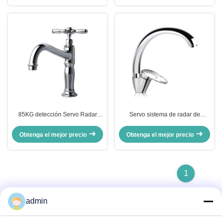
85KG detección Servo Radar
Servo sistema de radar de
ajustar la velocidad de oscilación
seguimiento automático 2 ejes
del ventilador de exploración
80KG
Obtenga el mejor precio
Obtenga el mejor precio
1
admin