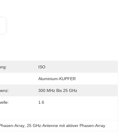
s
ung:
ISO
Aluminium-KUPFER
uenz:
300 MHz Bis 25 GHz
elle:
1.6
Phasen-Array
, 
25 GHz-Antenne mit aktiver Phasen-Array