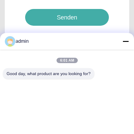
Senden
admin
6:01 AM
Schnelle Kontaktaufnahme
Good day, what product are you looking for?
Anschrift
No.87, Jugend-Pionier-Park, Peking
Tel.
86-551-00000000
E-Mail-Adresse
Aristotle.vary@LuoX.com