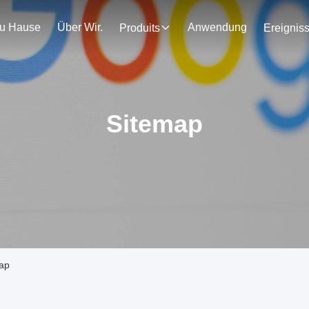
u Hause
Über Wir.
Anwendung
Produits
Ereignis
Sitemap
map