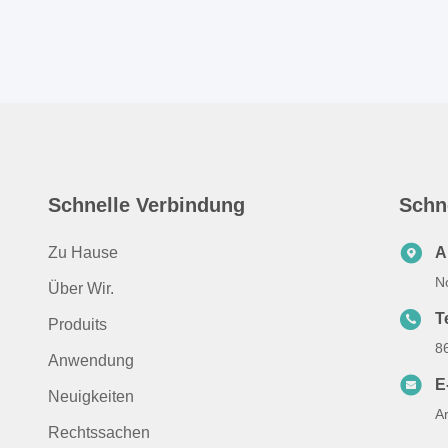
Schnelle Verbindung
Schn
Zu Hause
A
N
Über Wir.
Te
Produits
8
Anwendung
E
Neuigkeiten
A
Rechtssachen