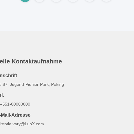
elle Kontaktaufnahme
nschrift
o.87, Jugend-Pionier-Park, Peking
l.
6-551-00000000
-Mail-Adresse
ristotle.vary@LuoX.com