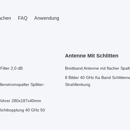
achen
FAQ
Anwendung
Antenne Mit Schlitten
ilter 2,0 dB
Breitband Antenne mit flacher Spalt
8 Bilder 40 GHz Ka Band Schlittenwe
nstromspalter Splitter-
Strahllenkung
enführer 280x187x40mm
Richtkopplung 40 GHz 50