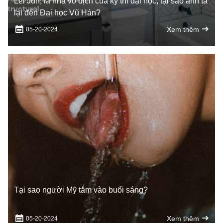
Lei Jun, là nhà vô địch của kỳ thi đại học, tại sao anh ta
lại đến Đại học Vũ Hán?
Xem thêm
05-20-2024
Tại sao người Mỹ tắm vào buổi sáng?
Xem thêm
05-20-2024