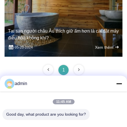
Tại sao người châu Âu thích giữ ấm hơn là cài đặt máy
điều hòa không khí?
Xem thêm
05-20-2024
1
admin
Liên lạc nhanh
11:45 AM
Good day, what product are you looking for?
Địa chỉ
Không, không.87, Công viên tiên phong thanh niên, Bắc