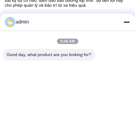
bất kỳ sự cố nào, đảm bảo bảo dưỡng kịp thời. Sự tiện lợi này
cho phép quản lý và bảo trì từ xa hiệu quả.
admin
Liên lạc nhanh
6:46 AM
Good day, what product are you looking for?
Địa chỉ
Không, không.87, Công viên tiên phong thanh niên, Bắc
Kinh
Điện thoại
86-551-00000000
E-mail
Aristotle.vary@LuoX.com