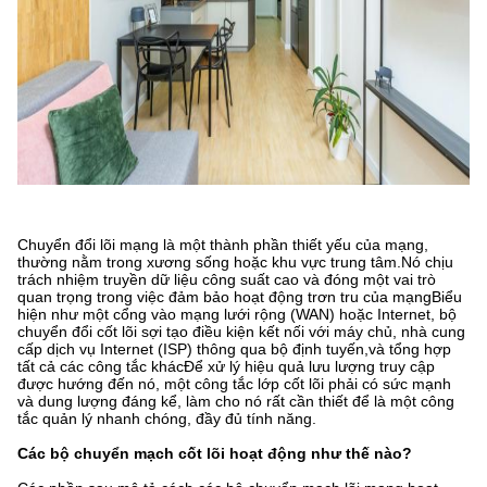
Chuyển đổi lõi mạng là một thành phần thiết yếu của mạng,
thường nằm trong xương sống hoặc khu vực trung tâm.Nó chịu
trách nhiệm truyền dữ liệu công suất cao và đóng một vai trò
quan trọng trong việc đảm bảo hoạt động trơn tru của mạngBiểu
hiện như một cổng vào mạng lưới rộng (WAN) hoặc Internet, bộ
chuyển đổi cốt lõi sợi tạo điều kiện kết nối với máy chủ, nhà cung
cấp dịch vụ Internet (ISP) thông qua bộ định tuyến,và tổng hợp
tất cả các công tắc khácĐể xử lý hiệu quả lưu lượng truy cập
được hướng đến nó, một công tắc lớp cốt lõi phải có sức mạnh
và dung lượng đáng kể, làm cho nó rất cần thiết để là một công
tắc quản lý nhanh chóng, đầy đủ tính năng.
Các bộ chuyển mạch cốt lõi hoạt động như thế nào?