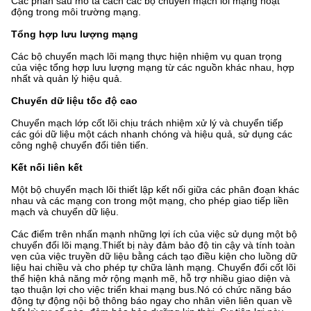
Các phần sau mô tả cách các bộ chuyển mạch lõi mạng hoạt
động trong môi trường mạng.
Tổng hợp lưu lượng mạng
Các bộ chuyển mạch lõi mạng thực hiện nhiệm vụ quan trọng
của việc tổng hợp lưu lượng mạng từ các nguồn khác nhau, hợp
nhất và quản lý hiệu quả.
Chuyển dữ liệu tốc độ cao
Chuyển mạch lớp cốt lõi chịu trách nhiệm xử lý và chuyển tiếp
các gói dữ liệu một cách nhanh chóng và hiệu quả, sử dụng các
công nghệ chuyển đổi tiên tiến.
Kết nối liên kết
Một bộ chuyển mạch lõi thiết lập kết nối giữa các phân đoạn khác
nhau và các mạng con trong một mạng, cho phép giao tiếp liền
mạch và chuyển dữ liệu.
Các điểm trên nhấn mạnh những lợi ích của việc sử dụng một bộ
chuyển đổi lõi mạng.Thiết bị này đảm bảo độ tin cậy và tính toàn
vẹn của việc truyền dữ liệu bằng cách tạo điều kiện cho luồng dữ
liệu hai chiều và cho phép tự chữa lành mạng. Chuyển đổi cốt lõi
thể hiện khả năng mở rộng mạnh mẽ, hỗ trợ nhiều giao diện và
tạo thuận lợi cho việc triển khai mạng bus.Nó có chức năng báo
động tự động nội bộ thông báo ngay cho nhân viên liên quan về