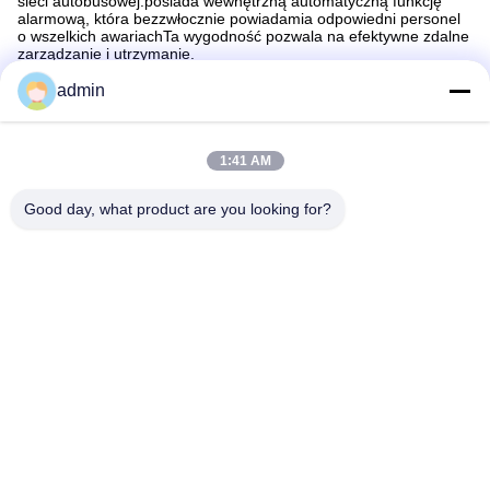
sieci autobusowej.posiada wewnętrzną automatyczną funkcję
alarmową, która bezzwłocznie powiadamia odpowiedni personel
o wszelkich awariachTa wygodność pozwala na efektywne zdalne
zarządzanie i utrzymanie.
admin
1:41 AM
Szybki kontakt
Good day, what product are you looking for?
Adres
Nie, nie, nie.87Park Pionierów Młodzieży w Pekinie
Tel.
86-551-00000000
Wiadomość elektroniczna
Aristotle.vary@LuoX.com