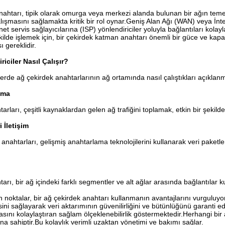
nahtarı, tipik olarak omurga veya merkezi alanda bulunan bir ağın teme
ışmasını sağlamakta kritik bir rol oynar.Geniş Alan Ağı (WAN) veya İnter
net servis sağlayıcılarına (ISP) yönlendiriciler yoluyla bağlantıları kola
 şekilde işlemek için, bir çekirdek katman anahtarı önemli bir güce ve kapa
 gereklidir.
riciler Nasıl Çalışır?
rde ağ çekirdek anahtarlarının ağ ortamında nasıl çalıştıkları açıklanm
ama
arları, çeşitli kaynaklardan gelen ağ trafiğini toplamak, etkin bir şekilde
 İletişim
nahtarları, gelişmiş anahtarlama teknolojilerini kullanarak veri paketler
arı, bir ağ içindeki farklı segmentler ve alt ağlar arasında bağlantılar k
en noktalar, bir ağ çekirdek anahtarı kullanmanın avantajlarını vurguluyo
ini sağlayarak veri aktarımının güvenilirliğini ve bütünlüğünü garanti 
ını kolaylaştıran sağlam ölçeklenebilirlik göstermektedir.Herhangi bir ar
a sahiptir.Bu kolaylık verimli uzaktan yönetimi ve bakımı sağlar.