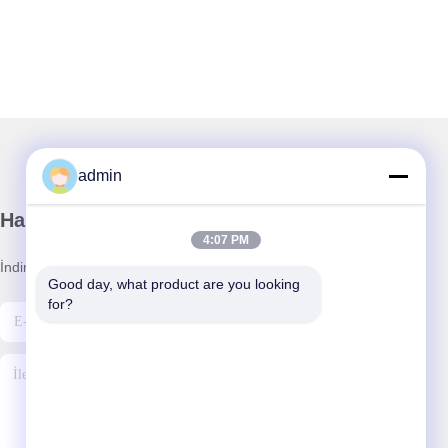
admin
Haber Bültenimiz
4:07 PM
İndirimler ve daha fazlası için bültenimize abone olun.
Good day, what product are you looking 
for?