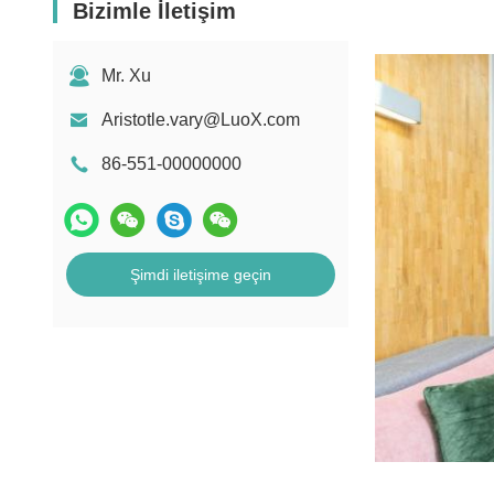
Bizimle İletişim
Mr. Xu
Aristotle.vary@LuoX.com
86-551-00000000
Şimdi iletişime geçin