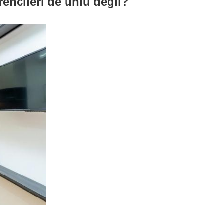
ncileri de ünlü değil?