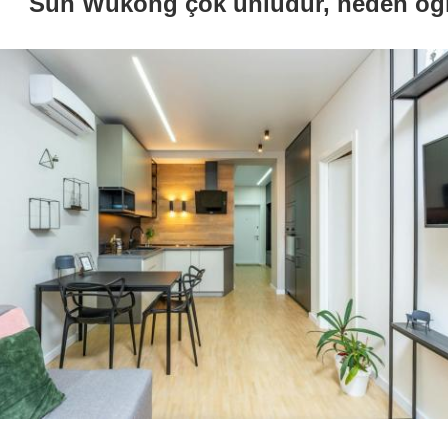
Sun Wukong çok ünlüdür, neden öğre