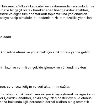
l bileşenidir.Yüksek kapasiteli veri aktarımından sorumludur ve
net'e bir geçit olarak hareket eden fiber çekirdek anahtarı,
ylaştırır.ve diğer tüm anahtarların toplamıBuna yönlendirilen
siteye sahip olmalıdır, bu nedenle hızlı, tam özellikli yönetilen
aktadır.
 konsolide etmek ve yönetmek için kritik görevi yerine getirir.
ini hızlı ve verimli bir şekilde işlemek ve yönlendirmekten
urar, sorunsuz iletişim ve veri aktarımını sağlar.
r.Bu ekipman, iki yönlü veri akışını kolaylaştırarak ve ağın kendi
eder.Çekirdek anahtarı, çoklu arayüzleri destekleyen ve otobüs
ıza hakkında ilgili personele derhal bildiren bir iç otomatik