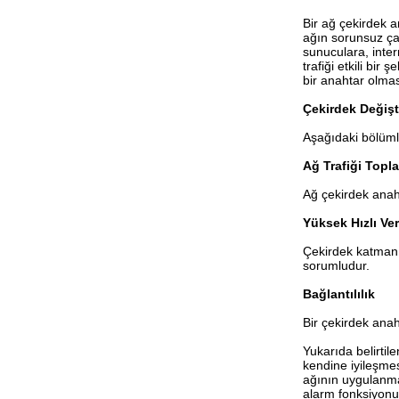
Bir ağ çekirdek a
ağın sorunsuz çal
sunuculara, inter
trafiği etkili bir
bir anahtar olması
Çekirdek Değişti
Aşağıdaki bölümle
Ağ Trafiği Topl
Ağ çekirdek anaht
Yüksek Hızlı Veri
Çekirdek katman a
sorumludur.
Bağlantılılık
Bir çekirdek anaht
Yukarıda belirtil
kendine iyileşmes
ağının uygulanmas
alarm fonksiyonun