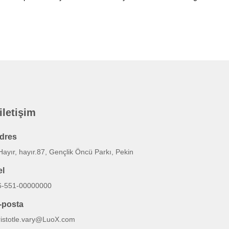
 iletişim
dres
Hayır, hayır.87, Gençlik Öncü Parkı, Pekin
el
6-551-00000000
-posta
ristotle.vary@LuoX.com