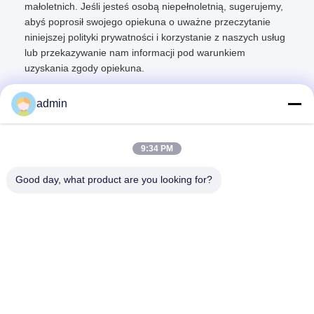
małoletnich. Jeśli jesteś osobą niepełnoletnią, sugerujemy,
abyś poprosił swojego opiekuna o uważne przeczytanie
niniejszej polityki prywatności i korzystanie z naszych usług
lub przekazywanie nam informacji pod warunkiem
uzyskania zgody opiekuna.
admin
9:34 PM
Szybki kontakt
Good day, what product are you looking for?
Adres
Nie, nie, nie.87Park Pionierów Młodzieży w Pekinie
Tel.
86-551-00000000
Wiadomość elektroniczna
Aristotle.vary@LuoX.com