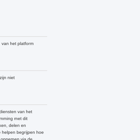
n van het platform
ijn niet
diensten van het
emming met dit
ken, delen en
e helpen begrijpen hoe
ns opnemen via de