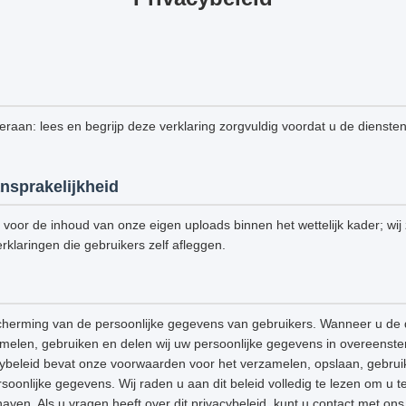
 eraan: lees en begrijp deze verklaring zorgvuldig voordat u de dienste
nsprakelijkheid
k voor de inhoud van onze eigen uploads binnen het wettelijk kader; wij z
rklaringen die gebruikers zelf afleggen.
cherming van de persoonlijke gegevens van gebruikers. Wanneer u de 
amelen, gebruiken en delen wij uw persoonlijke gegevens in overeenst
acybeleid bevat onze voorwaarden voor het verzamelen, opslaan, gebrui
onlijke gegevens. Wij raden u aan dit beleid volledig te lezen om u t
aven. Als u vragen heeft over dit privacybeleid, kunt u contact met o