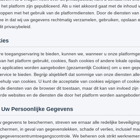
het platform zijn gepubliceerd. Als u niet akkoord gaat met de inhoud v
stoppen met het gebruik van de platformdiensten. Door de diensten van h
e in dat wij uw gegevens rechtmatig verzamelen, gebruiken, opslaan e
t privacybeleid.
ies
e toegangservaring te bieden, kunnen we, wanneer u onze platformge
van het platform gebruikt, cookies, flash cookies of andere lokale opsl
e applicaties worden aangeboden (gezamenlijk Cookies) om u een gep
ervice te bieden. Begrijp alsjeblieft dat sommige van onze diensten a
hulp van cookies. U kunt de acceptatie van cookies wijzigen of cooki
de diensten van de browser dit toestaan, maar dit kan van invloed zijn
eerde websites en de diensten die door het platform worden aangeboden
 Uw Persoonlijke Gegevens
w gegevens te beschermen, streven we ernaar alle redelijke beveiligi
ermen, in geval van gegevenslekken, schade of verlies, inclusief maar
g, gegevenscentrumtoegangscontrole. We beheren ook strikt werknemers