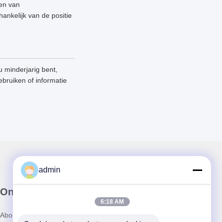
nen van
ankelijk van de positie
 minderjarig bent,
ebruiken of informatie
admin
Onze Nieuwsbrief
6:18 AM
Abonneer u op onze nieuwsbrief voor kortingen en meer.