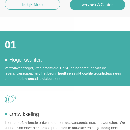
Bekijk Meer
Verzoek A Citaten
01
Hoge kwaliteit
Vertrouwenszegel, kredietcontrole, RoSH en beoordeling van de
leverancierscapaciteit. Het bedrijf heeft een strikt kwaliteitscontrolesysteem
en een professioneel testlaboratorium.
02
Ontwikkeling
Interne professionele ontwerpteam en geavanceerde machineworkshop. We
kunnen samenwerken om de producten te ontwikkelen die je nodig hebt.