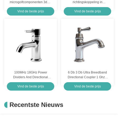
microgolfcomponenten 3db 6
richtingskoppeling in
Db 60 Db 40 Db
microgolfontwerp
Vind de beste prijs
Vind de beste prijs
richtingskoppeling 40 GHz
50 GHz
100MHz 18GHz Power
6 Db 3 Db Ultra Breedband
Dividers And Directional
Directional Coupler 1 Ghz 3
Couplers Waveguide High
Ghz 2 6 Ghz 18 Ghz
Vind de beste prijs
Vind de beste prijs
Power Harmonic Wave Filter
280x187x40 mm
Recentste Nieuws