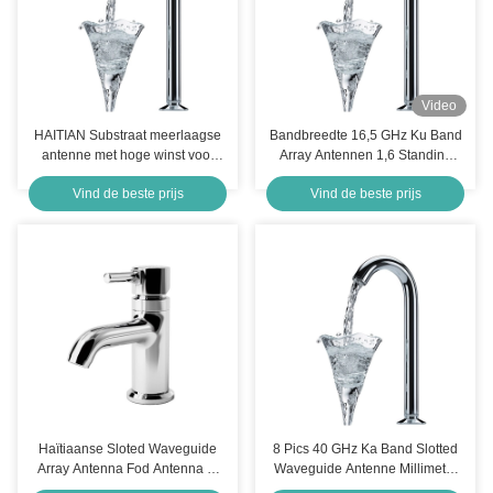
Video
HAITIAN Substraat meerlaagse
Bandbreedte 16,5 GHz Ku Band
antenne met hoge winst voor
Array Antennen 1,6 Standing
draadloze toepassingen
Wave
Vind de beste prijs
Vind de beste prijs
Haïtiaanse Sloted Waveguide
8 Pics 40 GHz Ka Band Slotted
Array Antenna Fod Antenna W
Waveguide Antenne Millimeter
Band Waveguide Array Antenna
Wave Continuous Beam