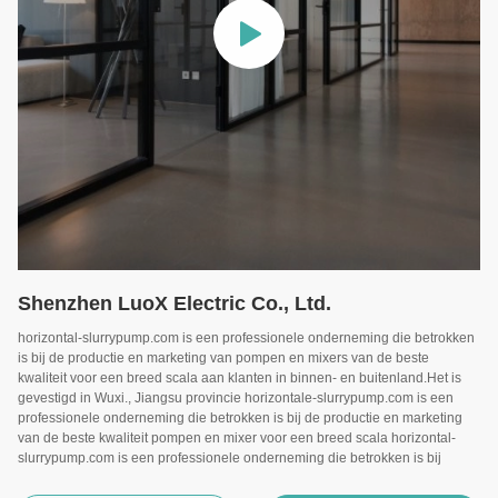
Shenzhen LuoX Electric Co., Ltd.
horizontal-slurrypump.com is een professionele onderneming die betrokken
is bij de productie en marketing van pompen en mixers van de beste
kwaliteit voor een breed scala aan klanten in binnen- en buitenland.Het is
gevestigd in Wuxi., Jiangsu provincie horizontale-slurrypump.com is een
professionele onderneming die betrokken is bij de productie en marketing
van de beste kwaliteit pompen en mixer voor een breed scala horizontal-
slurrypump.com is een professionele onderneming die betrokken is bij