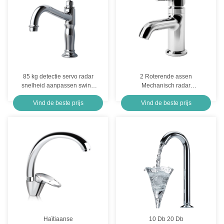
85 kg detectie servo radar
2 Roterende assen
snelheid aanpassen swing
Mechanisch radar
fan scan
servosysteem Swing Fan
Vind de beste prijs
Vind de beste prijs
Scan RS422 Control
Haïtiaanse
10 Db 20 Db