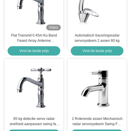
Video
Flat Transmit 0.45m Ku Band
Automatisch traceringsradar
Fased Array Antenne
servosysteem 2 assen 80 kg
Satellietcommunicatie FSS
Vind de beste prijs
Vind de beste prijs
Systems Luchtplatforms
85 kg detectie servo radar
2 Roterende assen Mechanisch
snelheid aanpassen swing fan
radar servosysteem Swing Fan
scan
Scan RS422 Control