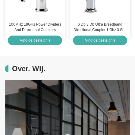
100MHz 18GHz Power Dividers
6 Db 3 Db Ultra Breedband
And Directional Couplers
Directional Coupler 1 Ghz 3 Ghz
Waveguide High Power
2 6 Ghz 18 Ghz 280x187x40
Vind de beste prijs
Vind de beste prijs
Harmonic Wave Filter
mm
Over. Wij.