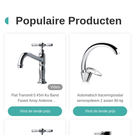
Populaire Producten
Video
Flat Transmit 0.45m Ku Band
Automatisch traceringsradar
Fased Array Antenne
servosysteem 2 assen 80 kg
Satellietcommunicatie FSS
Vind de beste prijs
Vind de beste prijs
Systems Luchtplatforms