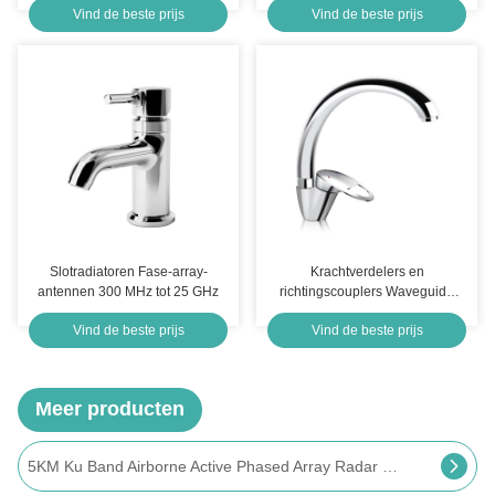
Vind de beste prijs
Vind de beste prijs
Steering
Slotradiatoren Fase-array-
Krachtverdelers en
antennen 300 MHz tot 25 GHz
richtingscouplers Waveguide
Hoogvermogen Harmonisch
Vind de beste prijs
Vind de beste prijs
golffilter
Meer producten
Mpar multifunctionele fase-array radar voor vliegtuigen en weerbewaking 700x290x450mm