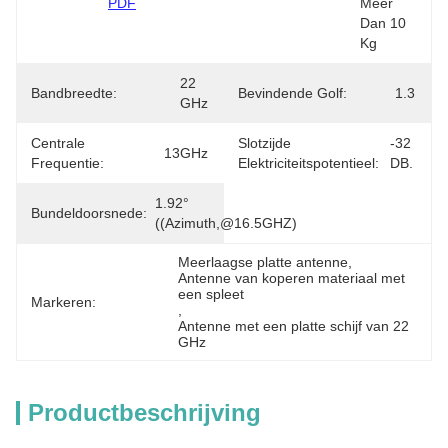
PDF
Meer 
Dan 10 
Kg
22 
Bandbreedte:
Bevindende Golf:
1.3
GHz
Centrale
Slotzijde
-32 
13GHz
Frequentie:
Elektriciteitspotentieel:
DB.
1.92° 
Bundeldoorsnede:
((azimuth,@16.5GHZ)
Meerlaagse platte antenne
, 
Antenne van koperen materiaal met 
een spleet
Markeren:
, 
Antenne met een platte schijf van 22 
GHz
Productbeschrijving