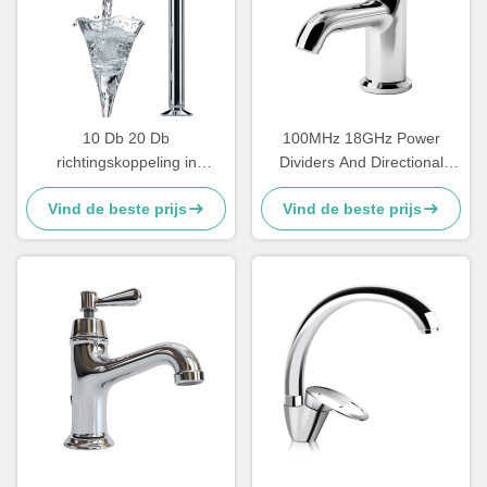
10 Db 20 Db
100MHz 18GHz Power
richtingskoppeling in
Dividers And Directional
microgolfontwerp
Couplers Waveguide High
Vind de beste prijs
Vind de beste prijs
Power Harmonic Wave Filter