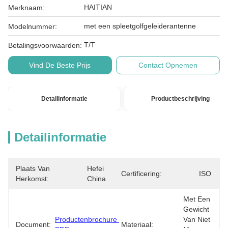
HAITIAN
Merknaam:
met een spleetgolfgeleiderantenne
Modelnummer:
T/T
Betalingsvoorwaarden:
Vind De Beste Prijs
Contact Opnemen
Detailinformatie
Productbeschrijving
Detailinformatie
Plaats Van
Hefei 
Certificering:
ISO
Herkomst:
China
Met Een 
Gewicht 
Productenbrochure 
Van Niet 
Document:
Materiaal: