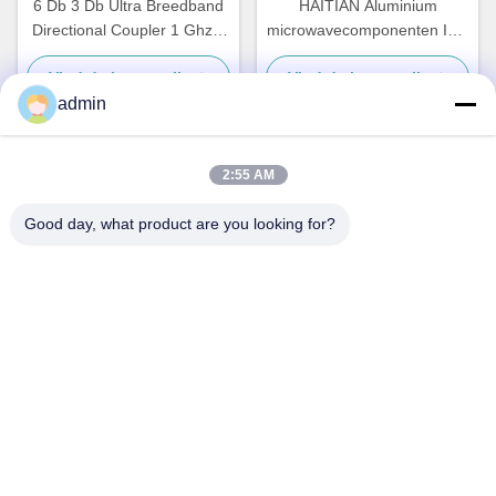
6 Db 3 Db Ultra Breedband
HAITIAN Aluminium
Directional Coupler 1 Ghz 3
microwavecomponenten ISO
Ghz 2 6 Ghz 18 Ghz
waterkoelplaat
Vind de beste prijs
Vind de beste prijs
280x187x40 mm
admin
2:55 AM
Snel contact
Good day, what product are you looking for?
Adres
No.87, het Park van de de Jeugdpionier, Peking
Telefoon
86-551-00000000
E-mail
Aristotle.vary@LuoX.com