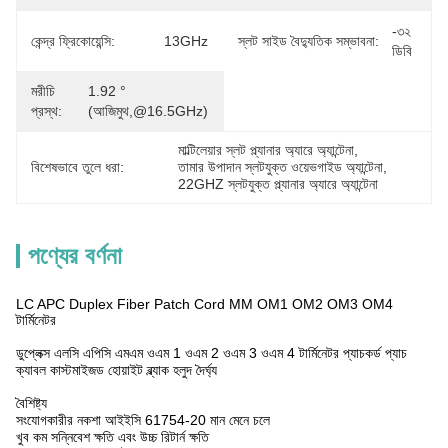
-৩২ 
কেন্দ্র ফ্রিকোয়েন্সি:
13GHz
স্লট সাইড বৈদ্যুতিক সম্ভাবনা:
ডিবি
মরীচি
1.92 ° 
প্রস্থ:
(আজিমুথ,@16.5GHz)
মাল্টিলেয়ার স্লট প্ল্যানার অ্যারে অ্যান্টেনা
, 
বিশেষভাবে তুলে ধরা:
তামার উপাদান স্লটযুক্ত ওয়েভগাইড অ্যান্টেনা
, 
22GHZ স্লটযুক্ত প্ল্যানার অ্যারে অ্যান্টেনা
পণ্যের বর্ণনা
LC APC Duplex Fiber Patch Cord MM OM1 OM2 OM3 OM4
টার্মিনেটর
ডুপ্লেক্স এলসি এপিসি এমএম ওএম 1 ওএম 2 ওএম 3 ওএম 4 টার্মিনেটর প্যাচকর্ড প্যাচ
ক্যাবল কাস্টমাইজড হোয়াইট ব্ল্যাক হলুদ দৈর্ঘ্য
বৈশিষ্ট্য
সংযোগকারীর নকশা আইইসি 61754-20 মান মেনে চলে
খুব কম সন্নিবেশ ক্ষতি এবং উচ্চ রিটার্ন ক্ষতি