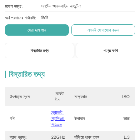
স্লটেড ওয়েভগাইড অ্যান্টেনা
মডেল নম্বর:
টি/টি
অর্থ প্রদানের শর্তাবলী:
সেরা দাম পান
এখনই যোগাযোগ করুন
বিস্তারিত তথ্য
পণ্যের বর্ণনা
বিস্তারিত তথ্য
হেফেই 
উৎপত্তি স্থল:
সাক্ষ্যদান:
ISO
চীন
প্রোডাক্ট 
নথি:
ব্রোশিওর 
উপাদান:
তামা
পিডিএফ
ব্যান্ড প্রস্থ:
22GHz
দাঁড়িয়ে থাকা তরঙ্গ:
1.3