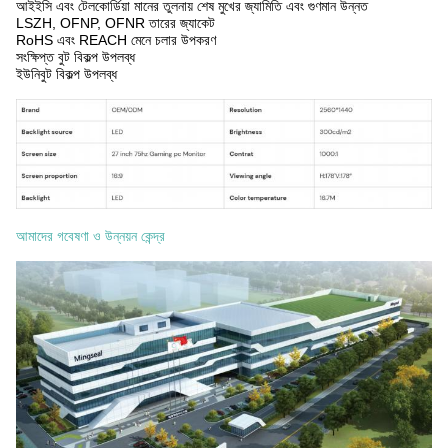
আইইসি এবং টেলকোর্ডিয়া মানের তুলনায় শেষ মুখের জ্যামিতি এবং গুণমান উন্নত
LSZH, OFNP, OFNR তারের জ্যাকেট
RoHS এবং REACH মেনে চলার উপকরণ
সংক্ষিপ্ত বুট বিকল্প উপলব্ধ
ইউনিবুট বিকল্প উপলব্ধ
আমাদের গবেষণা ও উন্নয়ন কেন্দ্র