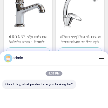
6 ডিবি 3 ডিবি আল্ট্রা ওয়াইডব্যান্ড
হাইতিয়ান অ্যালুমিনিয়াম মাইক্রোওয়েভ
দিকনির্দেশক কাপলার 1 গিগাহার্টজ 3
উপাদান আইএসও জল শীতল প্লেট
গিগাহার্টজ 2 6 গিগাহার্টজ 18 গিগাহার্টজ
সেরা দাম পান
সেরা দাম পান
280x187x40 মিমি
admin
9:37 PM
দ্রুত যোগাযোগ
Good day, what product are you looking for?
ঠিকানা
না, না।87, যুব অগ্রগামী পার্ক, বেইজিং
টেলিফোন