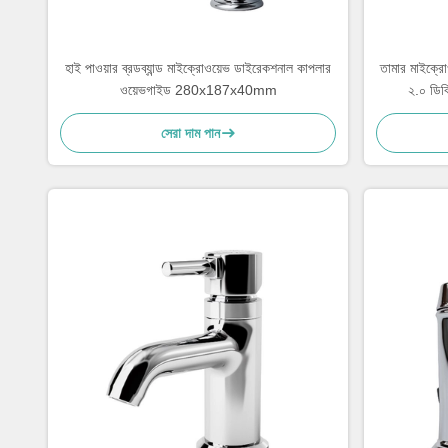
হাই পাওয়ার ব্রডব্যান্ড মাইক্রোওয়েভ ডাইরেকশনাল কাপলার
তামার মাইক্রোও
ওয়েভগাইড 280x187x40mm
২.০ ডিবি
সেরা দাম পান