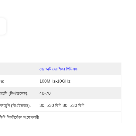
প্রোডাক্ট ব্রোশিওর পিডিএফ
ঞ্জ:
100MHz-10GHz
কোয়েন্সি (জিএইচজেড):
40-70
রিকোয়েন্সি (জিএইচজেড):
30, ≥30 ডিবি 80, ≥30 ডিবি
িবি দিকনির্দেশক সংযোগকারী