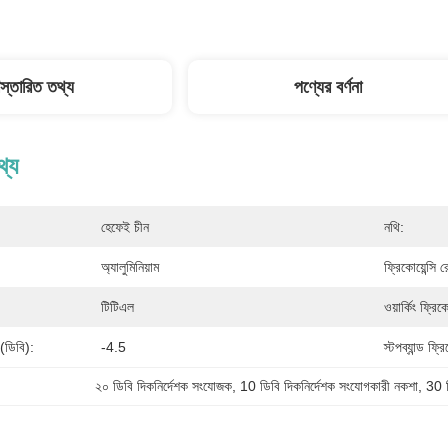
িস্তারিত তথ্য
পণ্যের বর্ণনা
থ্য
হেফেই চীন
নথি:
অ্যালুমিনিয়াম
ফ্রিকোয়েন্সি রে
টিটিএল
ওয়ার্কিং ফ্রি
 (ডিবি):
-4.5
স্টপব্যান্ড ফ্
২০ ডিবি দিকনির্দেশক সংযোজক
, 
10 ডিবি দিকনির্দেশক সংযোগকারী নকশা
, 
30 ড