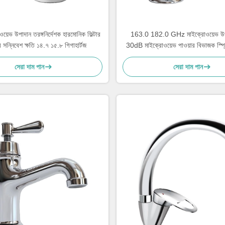
য়েভ উপাদান তরঙ্গনির্দেশক হারমোনিক ফিল্টার
163.0 182.0 GHz মাইক্রোওয়েভ উ
 সন্নিবেশ ক্ষতি ১৪.৭ ১৫.৮ গিগাহার্টজ
30dB মাইক্রোওয়েভ পাওয়ার বিভাজক স্প
সেরা দাম পান
সেরা দাম পান