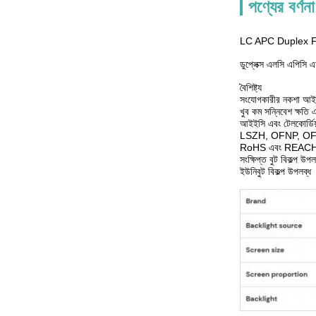
পণ্যের বর্ণনা
LC APC Duplex F
ডুপ্লেক্স এলসি এপিসি এ
বৈশিষ্ট্য
সংযোগকারীর নকশা আই
খুব কম সন্নিবেশ ক্ষতি এব
আইইসি এবং টেলকোর্ডিয়া
LSZH, OFNP, OFNR
RoHS এবং REACH ম
সংক্ষিপ্ত বুট বিকল্প উপল
ইউনিবুট বিকল্প উপলব্ধ