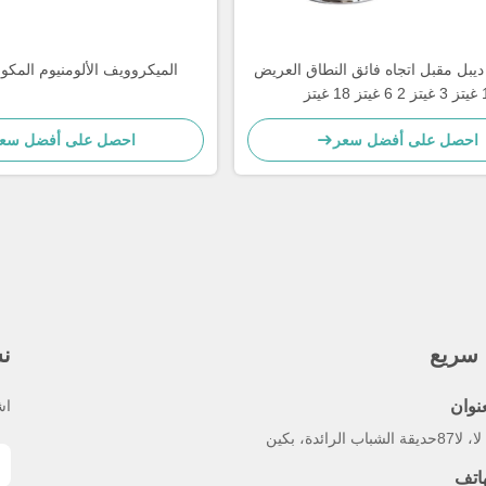
 ديبل 3 ديبل مقبل اتجاه فائق النطاق العريض
الميكروويف الألومنيوم المكون
1 غيتز 3 غيتز 2 6 غيتز 18 غيتز
280x187x40mm
احصل على أفضل سعر
احصل على أفضل سع
 سريع
نش
عنوان
اش
حديقة الشباب الرائدة، بكين
هاتف