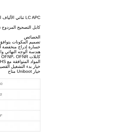
LC APC ثنائي الألياف التصحيحي الحبل MM OM1 OM2 OM3 OM4 Terminator
كابل التصحيح المزدوج LC APC MM OM1 OM2 OM3 OM4 Terminator Patchcord Patch كابل مخصص الأبيض الأسود الأصفر الطول
الخصائص
تصميم المكونات يتوافق مع معيار
خسارة إدراج منخفضة لل
هندسة الوجه النهائي والجودة أع
كابلات LSZH، OFNP، OFNR
المواد المتوافقة مع RoHS و REACH
خيار بدء التشغيل القصي
خيار Uniboot متاح