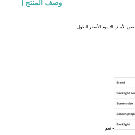
وصف المنتج
- نعم