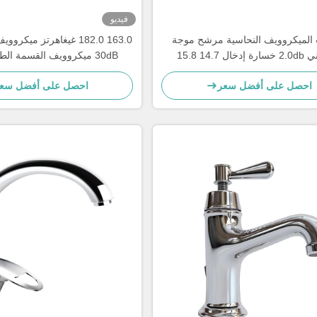
فيديو
الميكروويف النحاسية مرشح موجة
هارموني 2.0db خسارة إدخال 14.7 15.8
30dB ميكروويف القسمة ال
غيغاهرتز
المجمع
احصل على أفضل سعر
احصل على أفضل سع