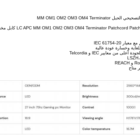
 IEC 61754-20
غاية وخسارة عودة عالية
لى من معايير IEC و Telcordia
ر متاح