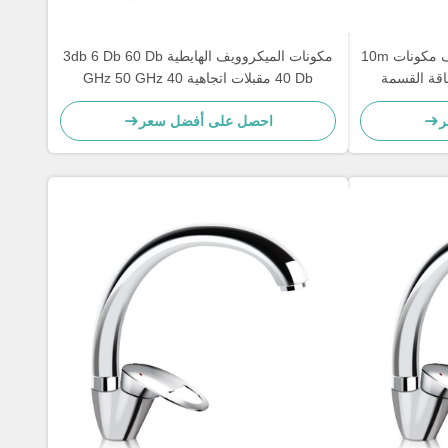
163.0 182.0 غيغاهرتز ميكروويف مكونات 10m
مكونات الميكروويف الهايطية 3db 6 Db 60 Db
طاقة القسمة
40 Db مقبلات اتجاهية 40 GHz 50 GHz
ر
احصل على أفضل سعر