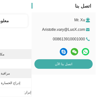
اتصل بنا
Mr. Xu
معلو
Aristotle.vary@LuoX.com
008613910001000
مكان
اتصل بنا الآن
مراقبة 
إدراج الخسارة 
إبراز: