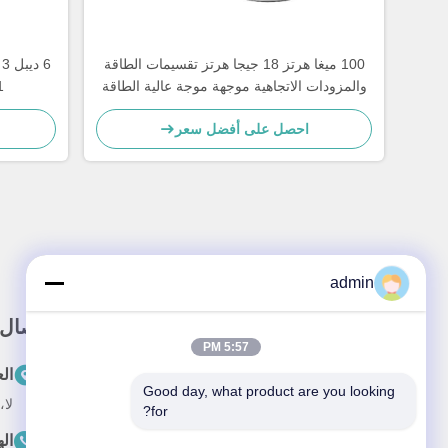
100 ميغا هرتز 18 جيجا هرتز تقسيمات الطاقة
6
والمزودات الاتجاهية موجهة موجة عالية الطاقة
مرشح موجة هارمونية
احصل على أفضل سعر
admin
رابط سريع
اتصال
5:57 PM
المنزل
ال
Good day, what product are you looking 
لا، لا، لا87
حول نحن
for?
ال
المنتجات