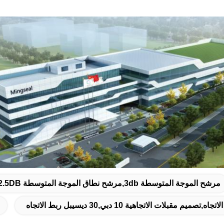
مرشح الموجة المتوسطة 3db,مرشح نطاق الموجة المتوسطة 700MHZ,2.5DB المرشح الهارموني المنخفض