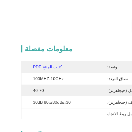
معلومات مفصلة
وثيقة:
كتيب المنتج PDF
نطاق التردد:
100MHZ-10GHz
ل (جيجاهرتز):
40-70
ف (جيجاهرتز):
30،≥30dB 80،≥30dB