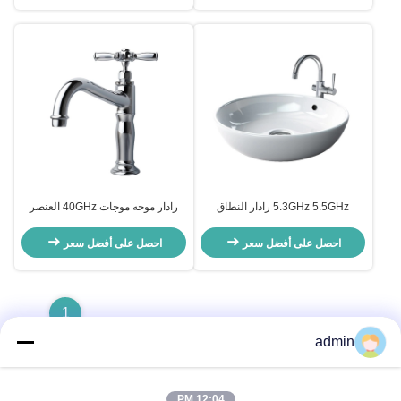
5.3GHz 5.5GHz رادار النطاق
رادار موجه موجات 40GHz العنصر
العريض الهوائي المشترك الدوار
المتداول المشترك C النطاق لنظم
لنظم رادار النطاق S X
مراقبة حركة الجو
احصل على أفضل سعر
احصل على أفضل سعر
1
admin
12:04 PM