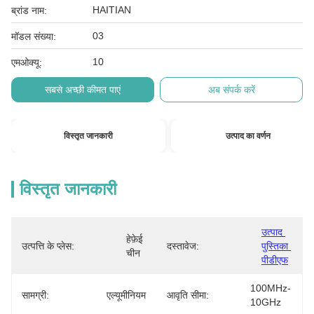
HAITIAN
ब्रांड नाम:
03
मॉडल संख्या:
10
एमओक्यू:
सबसे अच्छी कीमत पाएं
अब संपर्क करें
विस्तृत जानकारी
उत्पाद का वर्णन
विस्तृत जानकारी
उत्पाद 
हेफ़ेई 
उत्पत्ति के प्लेस:
दस्तावेज:
पुस्तिका 
चीन
पीडीएफ
100MHz-
सामग्री:
एल्यूमीनियम
आवृति सीमा:
10GHz