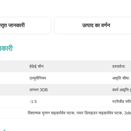
स्तृत जानकारी
उत्पाद का वर्णन
नकारी
हेफ़ेई चीन
दस्तावेज:
एल्यूमीनियम
आवृति सीमा:
लगभग 3DB
कार्य आवृत्त
-1.5
स्टॉपबैंड फ़्
दिशात्मक युग्मन माइक्रोवेव घटक
, 
पावर डिवाइडर माइक्रोवेव घटक
, 
3db 