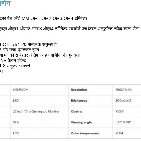
र्णन
फाइबर पैच कॉर्ड MM OM1 OM2 OM3 OM4 टर्मिनेटर
ी एमएम ओएम1 ओएम2 ओएम3 ओएम4 टर्मिनेटर पैचकोर्ड पैच केबल अनुकूलित सफेद काला पीला 
IEC 61754-20 मानक के अनुरूप है
ि और उच्च प्रतिफल हानि
 मानकों से बेहतर अंतिम सतह ज्यामिति और गुणवत्ता
R केबल जैकेट
 अनुरूप सामग्री
्ध