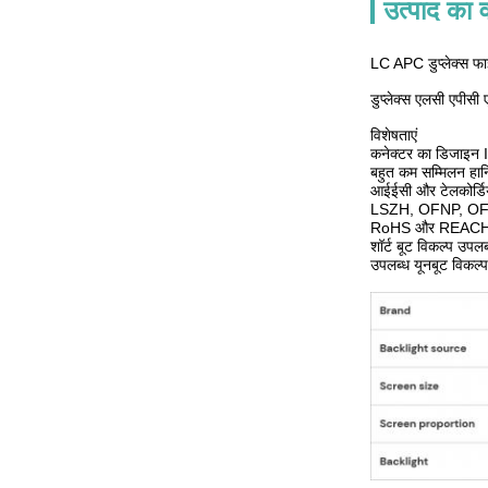
उत्पाद का व
LC APC डुप्लेक्स 
डुप्लेक्स एलसी एपीस
विशेषताएं
कनेक्टर का डिजाइन 
बहुत कम सम्मिलन हान
आईईसी और टेलकोर्डिया
LSZH, OFNP, OFN
RoHS और REACH के
शॉर्ट बूट विकल्प उपलब
उपलब्ध यूनबूट विकल्प