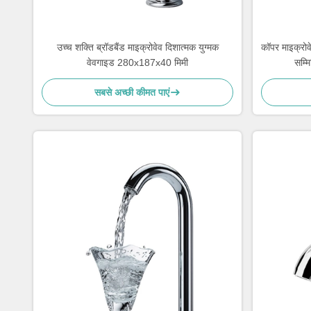
उच्च शक्ति ब्रॉडबैंड माइक्रोवेव दिशात्मक युग्मक
कॉपर माइक्रोव
वेवगाइड 280x187x40 मिमी
सम्म
सबसे अच्छी कीमत पाएं