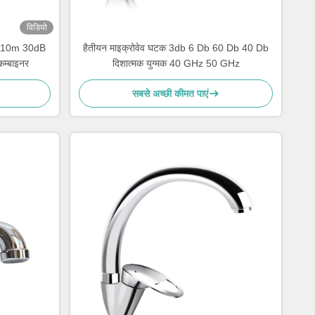
विडियो
क 10m 30dB
हैतीयन माइक्रोवेव घटक 3db 6 Db 60 Db 40 Db
कम्बाइनर
दिशात्मक युग्मक 40 GHz 50 GHz
सबसे अच्छी कीमत पाएं