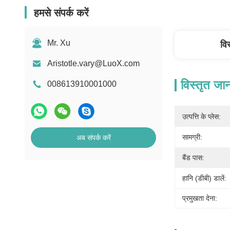
हमसे संपर्क करें
Mr. Xu
वि
Aristotle.vary@LuoX.com
विस्तृत जा
008613910001000
उत्पत्ति के प्लेस:
सामग्री:
अब संपर्क करें
बैंड पास:
हानि (डीबी) डालें:
प्रमुखता देना: