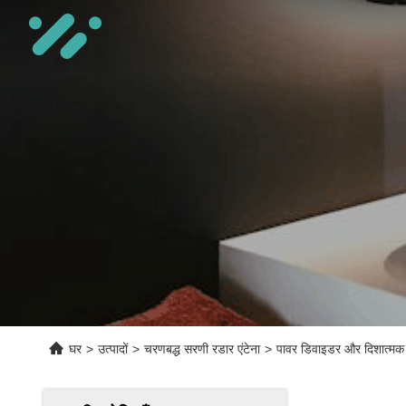
घर
>
उत्पादों
>
चरणबद्ध सरणी रडार एंटेना
>
पावर डिवाइडर और दिशात्मक यु