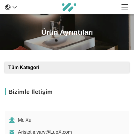
Ürün Ayrıntıları
Tüm Kategori
Bizimle İletişim
Mr. Xu
Aristotle.vary@LuoX.com