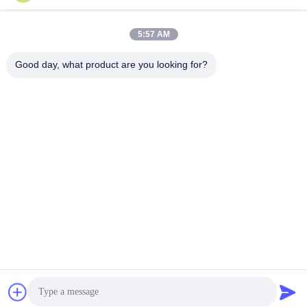
5:57 AM
Hızlı iletişim
Good day, what product are you looking for?
Adres
- Hayır, hayır.87, Gençlik Öncü Parkı, Pekin
Tel
86-551-00000000
E-posta
Aristotle.vary@LuoX.com
Gizlilik Politikası
|
Site Haritası
| Çin iyi. Kalite Fazlı Array Radar
Anten Tedarikçi. Telif hakkı © 2021-2026 Shenzhen LuoX Electric
Co., Ltd. . Tüm Hakları saklıdır.