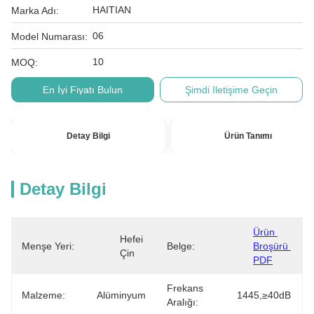
HAITIAN
Marka Adı:
06
Model Numarası:
10
MOQ:
En İyi Fiyatı Bulun
Şimdi Iletişime Geçin
Detay Bilgi
Ürün Tanımı
Detay Bilgi
Ürün 
Hefei 
Menşe Yeri:
Belge:
Broşürü 
Çin
PDF
Frekans
Malzeme:
Alüminyum
1445,≥40dB
Aralığı: