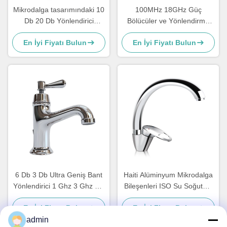
Mikrodalga tasarımındaki 10
100MHz 18GHz Güç
Db 20 Db Yönlendirici
Bölücüler ve Yönlendirme
Çiftlemeci Yüksek Güçlü
Çiftleri Dalga Kılavuzu
En İyi Fiyatı Bulun
En İyi Fiyatı Bulun
Düşük Geçiş
Yüksek Güçlü Harmonik
Dalga Filtresi
6 Db 3 Db Ultra Geniş Bant
Haiti Alüminyum Mikrodalga
Yönlendirici 1 Ghz 3 Ghz 2 6
Bileşenleri ISO Su Soğutma
Ghz 18 Ghz 280x187x40mm
Plağı
En İyi Fiyatı Bulun
En İyi Fiyatı Bulun
admin