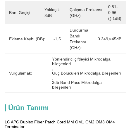
0.81-
Yaklaşık 
Çalışma Frekansı
Bant Geçişi:
0.96 
3dB.
(GHz):
((-1dB)
Durdurma
Bandı
Ekleme Kaybı (dB):
-1,5
0.349,≥45dB
Frekansı
(GHz):
Yönlendirici çiftleyici Mikrodalga 
bileşenleri
, 
Vurgulamak:
Güç Bölücüleri Mikrodalga Bileşenleri
, 
3db Band Pass Mikrodalga 
bileşenleri
Ürün Tanımı
LC APC Duplex Fiber Patch Cord MM OM1 OM2 OM3 OM4
Terminator