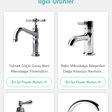
İlgili Ürünler
Yüksek Güçlü Geniş Bant
Bakır Mikrodalga Bileşenleri
Mikrodalga Yönlendirici
Dalga Kılavuzu Harmonik
Kopyalayan Dalga Kılavuzu
Filtre 2.0db Gömüş Kayıp
En İyi Fiyatı Bulun
En İyi Fiyatı Bulun
280x187x40mm
14.7 15.8 GHz