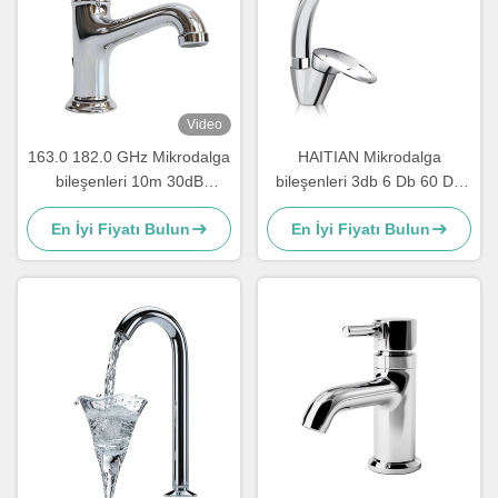
Video
163.0 182.0 GHz Mikrodalga
HAITIAN Mikrodalga
bileşenleri 10m 30dB
bileşenleri 3db 6 Db 60 Db
Mikrodalga Güç Bölücü
40 Db Yönlendirici 40 Ghz
En İyi Fiyatı Bulun
En İyi Fiyatı Bulun
Splitter Combiner
50 GHZ