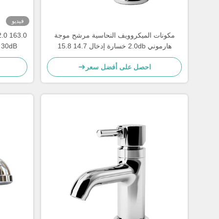
فيديو
مكونات الميكروويف النحاسية مرشح موجة
هارموني 2.0db خسارة إدخال 14.7 15.8
B
غيغاهرتز
احصل على أفضل سعر