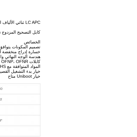
LC APC ثنائي الألياف التصحيحي الحبل MM OM1 OM2 OM3 OM4 Terminator
كابل التصحيح المزدوج LC APC MM OM1 OM2 OM3 OM4 Terminator Patchcord Patch كابل مخصص الأبيض الأسود الأصفر الطول
الخصائص
تصميم المكونات يتوافق مع معيار
خسارة إدراج منخفضة لل
هندسة الوجه النهائي والجودة أع
كابلات LSZH، OFNP، OFNR
المواد المتوافقة مع RoHS و REACH
خيار بدء التشغيل القصي
خيار Uniboot متاح