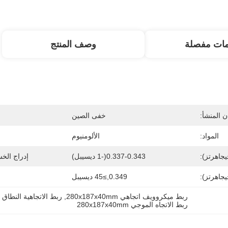
مات مفصلة
وصف المنتج
 المنشأ:
خفى الصين
المواد:
الألومنيوم
يجاهرتز):
0.337-0.343(-1 ديسيبل)
إدراج الخس
جاهرتز):
0.349,≥45 ديسيبل
ربط ميكروويف اتجاهي 280x187x40mm
, 
ربط الاتجاهية النطاق العريض m
ربط الاتجاه الموجي 280x187x40mm