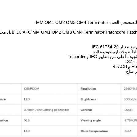
 IEC 61754-20
غاية وخسارة عودة عالية
لى من معايير IEC و Telcordia
ر متاح