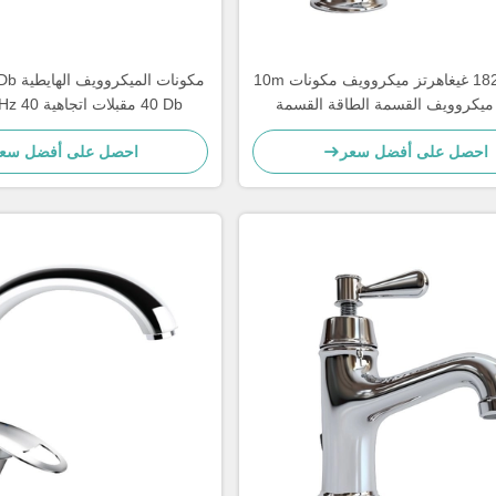
163.0 182.0 غيغاهرتز ميكروويف مكونات 10m
30d ميكروويف القسمة الطاقة القسمة
40 Db مقبلات اتجاهية 40 GHz 50 GHz
المجمع
احصل على أفضل سعر
احصل على أفضل سع