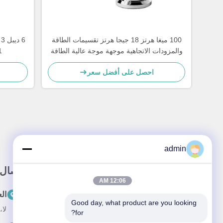
100 ميغا هرتز 18 جيجا هرتز تقسيمات الطاقة
6
والمزودات الاتجاهية موجهة موجة عالية الطاقة
مرشح موجة هارمونية
احصل على أفضل سعر
admin
رابط سريع
اتصال
12:06 AM
المنزل
ال
Good day, what product are you looking 
لا، لا، لا87
حول نحن
for?