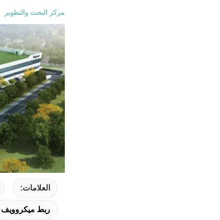
مركز البحث والتطوير
العلامات:
ربط ميكروويف اتجاهي 280x187x40mm,ربط الاتجاهية النطاق العريض 0x187x40mm