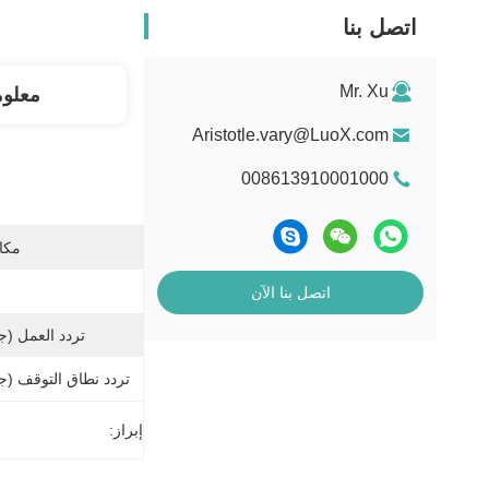
اتصل بنا
Mr. Xu
معلو
Aristotle.vary@LuoX.com
008613910001000
مكان
اتصل بنا الآن
تردد العمل (ج
تردد نطاق التوقف (جي
إبراز: