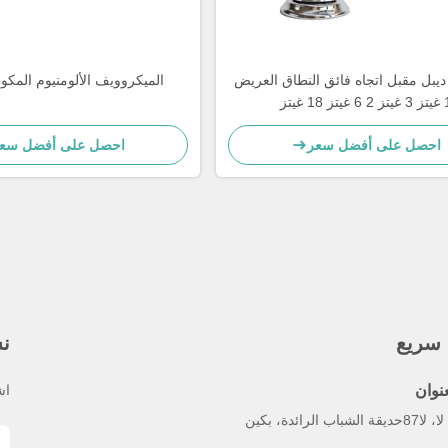
 ديبل 3 ديبل مقبل اتجاه فائق النطاق العريض
الميكروويف الألومنيوم المكون
1 غيتز 3 غيتز 2 6 غيتز 18 غيتز
280x187x40mm
احصل على أفضل سعر
احصل على أفضل سع
 سريع
نش
عنوان
اش
حديقة الشباب الرائدة، بكين