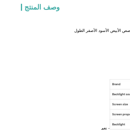
وصف المنتج
- نعم