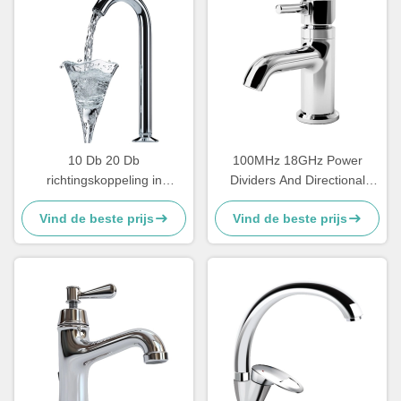
10 Db 20 Db
100MHz 18GHz Power
richtingskoppeling in
Dividers And Directional
microgolfontwerp
Couplers Waveguide High
Vind de beste prijs
Vind de beste prijs
Power Harmonic Wave Filter