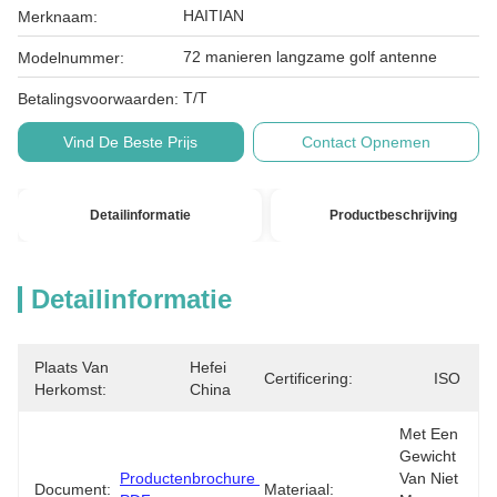
HAITIAN
Merknaam:
72 manieren langzame golf antenne
Modelnummer:
T/T
Betalingsvoorwaarden:
Vind De Beste Prijs
Contact Opnemen
Detailinformatie
Productbeschrijving
Detailinformatie
Plaats Van
Hefei 
Certificering:
ISO
Herkomst:
China
Met Een 
Gewicht 
Productenbrochure 
Van Niet 
Document:
Materiaal: