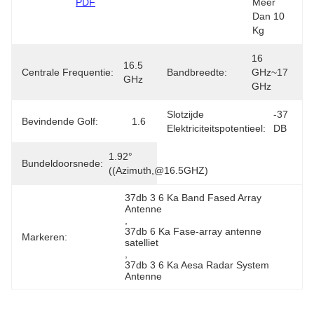
PDF
Meer 
Dan 10 
Kg
16 
16.5 
Centrale Frequentie:
Bandbreedte:
GHz~17 
GHz
GHz
Slotzijde
-37 
Bevindende Golf:
1.6
Elektriciteitspotentieel:
DB
1.92° 
Bundeldoorsnede:
((azimuth,@16.5GHZ)
37db 3 6 Ka Band Fased Array 
Antenne
, 
37db 6 Ka Fase-array antenne 
Markeren:
satelliet
, 
37db 3 6 Ka Aesa Radar System 
Antenne