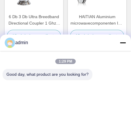
6 Db 3 Db Ultra Breedband
HAITIAN Aluminium
Directional Coupler 1 Ghz 3
microwavecomponenten ISO
Ghz 2 6 Ghz 18 Ghz
waterkoelplaat
Vind de beste prijs
Vind de beste prijs
280x187x40 mm
admin
1:29 PM
Snel contact
Good day, what product are you looking for?
Adres
No.87, het Park van de de Jeugdpionier, Peking
Telefoon
86-551-00000000
E-mail
Aristotle.vary@LuoX.com