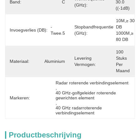
Band:
C
30.0 
(GHz):
((-1dB)
10M,≥ 30 
- 
Stopbandfrequentie
DB 
Invoegverlies (dB):
Twee.5
(GHz):
1000M,≥ 
80 DB
100 
Levering
Stuks 
Materiaal:
Aluminium
Vermogen:
Per 
Maand
Radar roterende verbindingselement
, 
40 GHz-golfgeleider roterende 
Markeren:
gewrichten element
, 
40 GHz radarroterende 
verbindingselement
Productbeschrijving