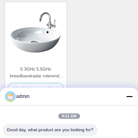
5.3GHz 5,5GHz
breedbandradar roterende
gezamenlijke antenne voor
Vind de beste prijs
SX-bandradarsystemen
admin
9:21 AM
Snel contact
Good day, what product are you looking for?