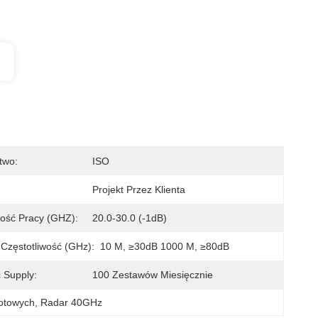
two:
ISO
Projekt Przez Klienta
wość Pracy (GHZ):
20.0-30.0 (-1dB)
Częstotliwość (GHz):
10 M, ≥30dB 1000 M, ≥80dB
 Supply:
100 Zestawów Miesięcznie
otowych
, 
Radar 40GHz