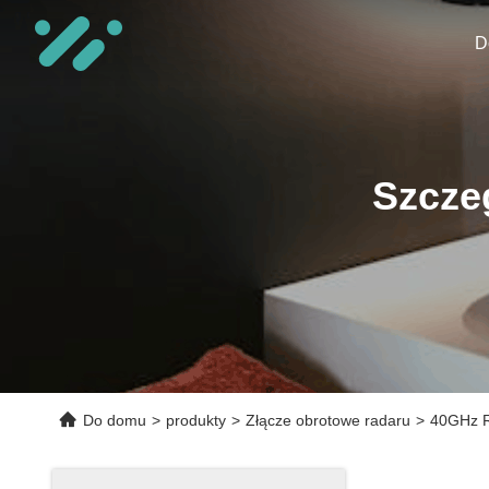
D
Szcze
Do domu
>
produkty
>
Złącze obrotowe radaru
>
40GHz R