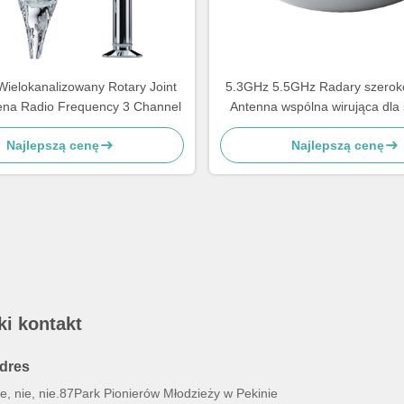
ielokanalizowany Rotary Joint
5.3GHz 5.5GHz Radary szero
ena Radio Frequency 3 Channel
Antenna wspólna wirująca dla
radarowych w zakresie
Najlepszą cenę
Najlepszą cenę
ki kontakt
dres
e, nie, nie.87Park Pionierów Młodzieży w Pekinie