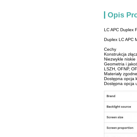
Opis Pr
LC APC Duplex 
Duplex LC APC M
Cechy
Konstrukcja złą
Niezwykle niskie 
Geometria i jako
LSZH, OFNP, OF
Materiały zgodn
Dostępna opcja 
Dostępna opcja 