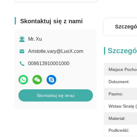
Skontaktuj się z nami
Szczegó
Mr. Xu
Szczegó
Aristotle.vary@LuoX.com
008613910001000
Miejsce Pocho
Dokument:
Pasmo:
Skontaktuj się teraz
Wstaw Stratę 
Materiał:
Podkreślić: