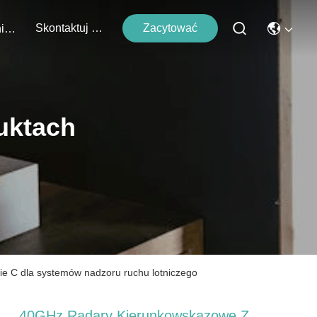
Skontaktuj Się Z Nami
Zacytować
Wydarzenia
uktach
e C dla systemów nadzoru ruchu lotniczego
40GHz Radary Kierunkowskazowe Z