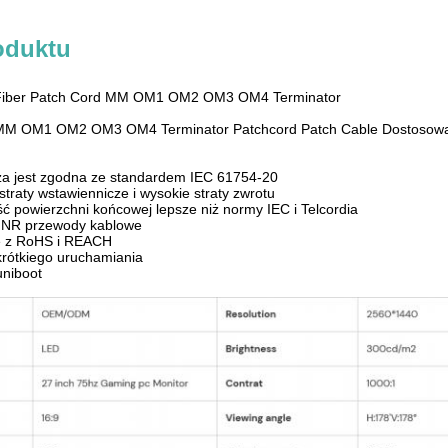
oduktu
Fiber Patch Cord MM OM1 OM2 OM3 OM4 Terminator
M OM1 OM2 OM3 OM4 Terminator Patchcord Patch Cable Dostosowany
cza jest zgodna ze standardem IEC 61754-20
straty wstawiennicze i wysokie straty zwrotu
ść powierzchni końcowej lepsze niż normy IEC i Telcordia
NR przewody kablowe
e z RoHS i REACH
krótkiego uruchamiania
uniboot