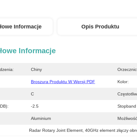
łowe Informacje
Opis Produktu
łowe Informacje
dzenia:
Chiny
Orzecznic
Broszura Produktu W Wersji PDF
Kolor:
C
Częstotli
(DB):
-2.5
Stopband 
Aluminium
Możliwość
Radar Rotary Joint Element
, 
40GHz element złączy obr