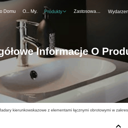
o Domu
O... My.
Zastosowanie
Produkty
gółowe Informacje O Prod
adary kierunkowskazowe z elementami łącznymi obrotowymi w zakresi