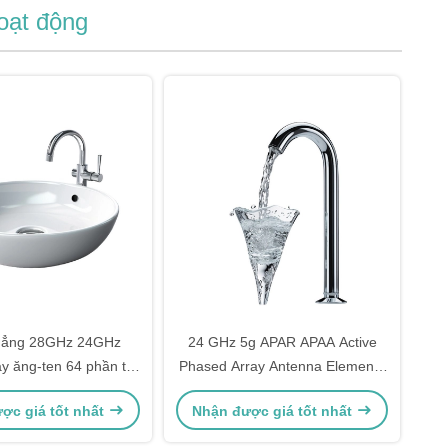
oạt động
hẳng 28GHz 24GHz
24 GHz 5g APAR APAA Active
ay ăng-ten 64 phần tử
Phased Array Antenna Elements
phủ đất Beamformer
3 6 Ka Band Wide Angle
ợc giá tốt nhất
Nhận được giá tốt nhất
rạm mặt đất
Scanning