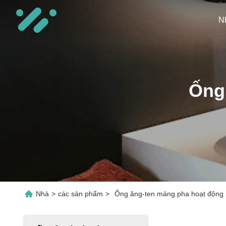
N
Ống
Nhà
>
các sản phẩm
>
Ống ăng-ten mảng pha hoạt động 