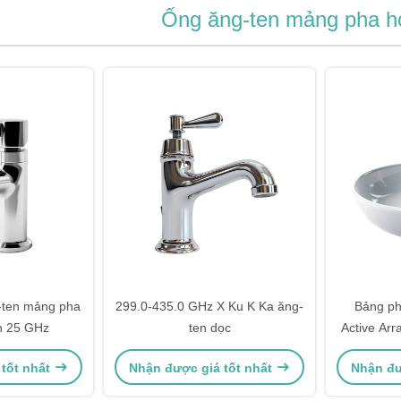
Ống ăng-ten mảng pha h
-ten mảng pha
299.0-435.0 GHz X Ku K Ka ăng-
Bảng p
n 25 GHz
ten dọc
Active Arr
đa chùm 
 tốt nhất
Nhận được giá tốt nhất
Nhận đư
T