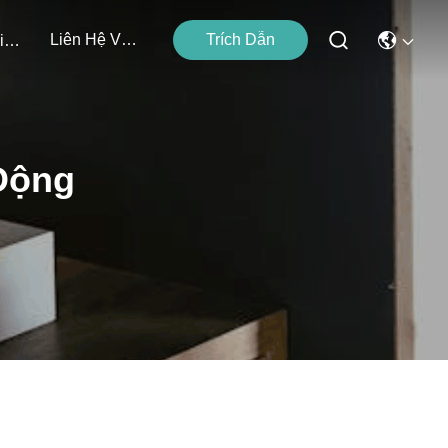
Liên Hệ Với Chúng Tôi
Trích Dẫn
Các Sự Kiện
Động