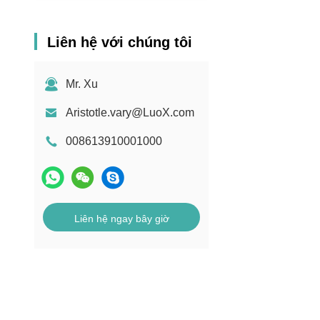
Liên hệ với chúng tôi
Mr. Xu
Aristotle.vary@LuoX.com
008613910001000
Liên hệ ngay bây giờ