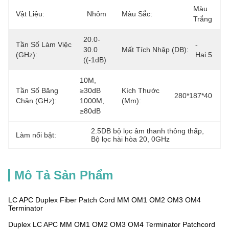
Màu 
Vật Liệu:
Nhôm
Màu Sắc:
Trắng
20.0-
Tần Số Làm Việc
- 
30.0 
Mất Tích Nhập (dB):
(GHz):
Hai.5
((-1dB)
10M, 
Tần Số Băng
≥30dB 
Kích Thước
280*187*40
Chặn (GHz):
1000M, 
(mm):
≥80dB
2.5DB bộ lọc âm thanh thông thấp
, 
Làm nổi bật:
Bộ lọc hài hòa 20
, 
0GHz
Mô Tả Sản Phẩm
LC APC Duplex Fiber Patch Cord MM OM1 OM2 OM3 OM4
Terminator
Duplex LC APC MM OM1 OM2 OM3 OM4 Terminator Patchcord