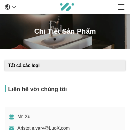
Chi Tiết Sản Phẩm
Tất cả các loại
Liên hệ với chúng tôi
Mr. Xu
Aristotle.vary@LuoX.com