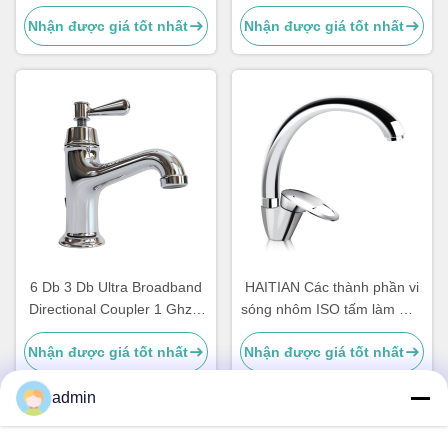
Couplers Waveguide High
Nhận được giá tốt nhất
Nhận được giá tốt nhất
Power Harmonic Wave Filter
(Các bộ chia công suất
100MHz và 18GHz và các
bộ ghép hướng)
6 Db 3 Db Ultra Broadband
HAITIAN Các thành phần vi
Directional Coupler 1 Ghz 3
sóng nhôm ISO tấm làm mát
Ghz 2 6 Ghz 18 Ghz
bằng nước
Nhận được giá tốt nhất
Nhận được giá tốt nhất
280x187x40mm
admin