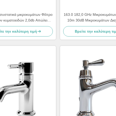
συστατικά μικροκυμάτων Φίλτρο
163.0 182,0 GHz Μικροκυμάτων
ν κυματοειδών 2,0db Απώλεια
10m 30dB Μικροκυμάτων Δια
σαγωγής 14,7 15,8 GHz
ισχύος Συμπλέκτης διαίρ
ίτε την καλύτερη τιμή
Βρείτε την καλύτερη τι