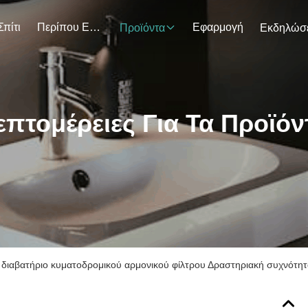
Σπίτι
Περίπου Εμείς.
Εφαρμογή
Προϊόντα
επτομέρειες Για Τα Προϊόν
διαβατήριο κυματοδρομικού αρμονικού φίλτρου Δραστηριακή συχνότη