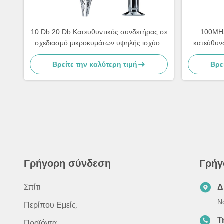
10 Db 20 Db Κατευθυντικός συνδετήρας σε
100MHz
σχεδιασμό μικροκυμάτων υψηλής ισχύος
κατεύθυν
χαμηλού περάσματος
ισχύο
Βρείτε την καλύτερη τιμή
Βρε
Γρήγορη σύνδεση
Γρήγ
Σπίτι
Δ
N
Περίπου Εμείς.
Τ
Προϊόντα