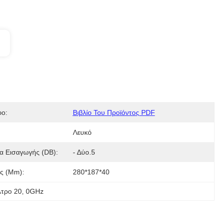
ο:
Βιβλίο Του Προϊόντος PDF
:
Λευκό
α Εισαγωγής (dB):
- Δύο.5
ς (mm):
280*187*40
λτρο 20
, 
0GHz