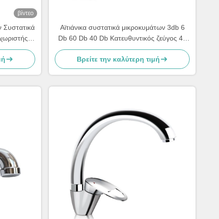
βίντεο
 Συστατικά
Αϊτιάνικα συστατικά μικροκυμάτων 3db 6
χωριστής
Db 60 Db 40 Db Κατευθυντικός ζεύγος 40
εσης
Ghz 50 GHZ
μή
Βρείτε την καλύτερη τιμή