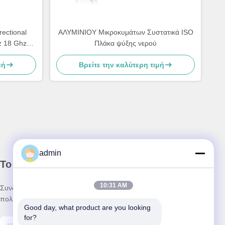
ectional
ΑΛΥΜΙΝΙΟΥ Μικροκυμάτων Συστατικά ISO
z 18 Ghz
Πλάκα ψύξης νερού
μή
Βρείτε την καλύτερη τιμή
admin
Το Δελτίο Ενημέρωσης
10:31 AM
Συνδρομηθείτε στο ενημερωτικό μας δελτίο για εκπτώσεις και
πολλά άλλα.
Good day, what product are you looking 
for?