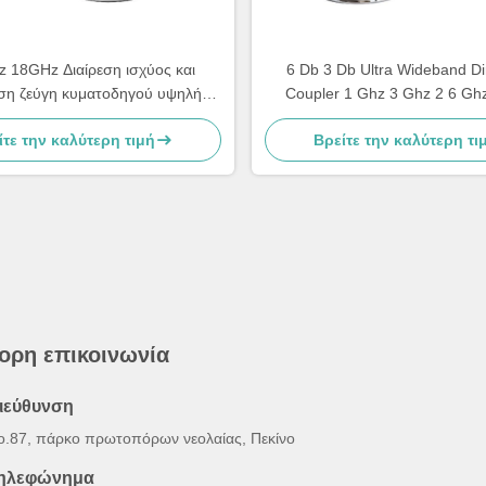
 18GHz Διαίρεση ισχύος και
6 Db 3 Db Ultra Wideband Dir
ση ζεύγη κυματοδηγού υψηλής
Coupler 1 Ghz 3 Ghz 2 6 Gh
ς αρμονικό φίλτρο κύματος
280x187x40mm
ίτε την καλύτερη τιμή
Βρείτε την καλύτερη τι
ορη επικοινωνία
ιεύθυνση
o.87, πάρκο πρωτοπόρων νεολαίας, Πεκίνο
ηλεφώνημα