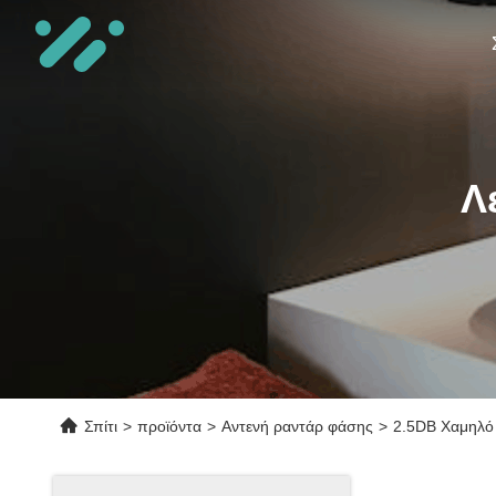
Λ
Σπίτι
>
προϊόντα
>
Αντενή ραντάρ φάσης
>
2.5DB Χαμηλό 