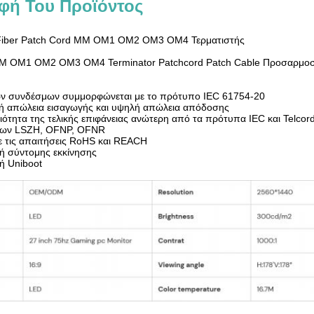
φή Του Προϊόντος
Fiber Patch Cord MM OM1 OM2 OM3 OM4 Τερματιστής
M OM1 OM2 OM3 OM4 Terminator Patchcord Patch Cable Προσαρμοσμ
ων συνδέσμων συμμορφώνεται με το πρότυπο IEC 61754-20
λή απώλεια εισαγωγής και υψηλή απώλεια απόδοσης
ιότητα της τελικής επιφάνειας ανώτερη από τα πρότυπα IEC και Telcord
ίων LSZH, OFNP, OFNR
ε τις απαιτήσεις RoHS και REACH
γή σύντομης εκκίνησης
ή Uniboot