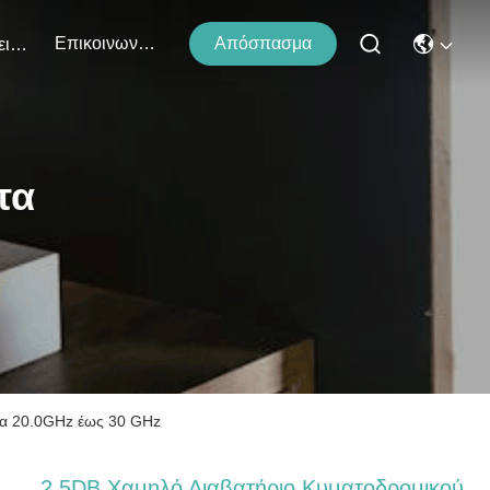
Επικοινωνήστε Μαζί Μας
Απόσπασμα
Εκδηλώσεις
τα
τα 20.0GHz έως 30 GHz
2.5DB Χαμηλό Διαβατήριο Κυματοδρομικού