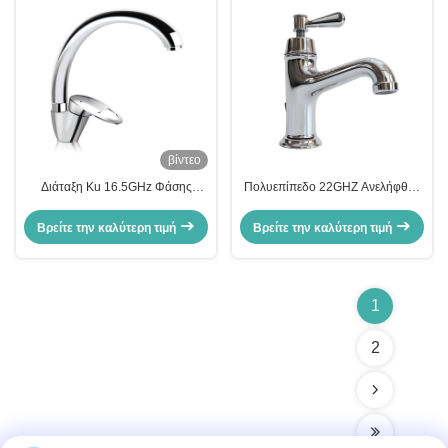
βίντεο
Διάταξη Ku 16.5GHz Φάσης
Πολυεπίπεδο 22GHZ Ανελήφθης
Ράδαρα Αντένα Σλοτ
κεραίας κυματοδηγού από χαλκό
Πολυεπίπεδο
Βρείτε την καλύτερη τιμή
Βρείτε την καλύτερη τιμή
1
2