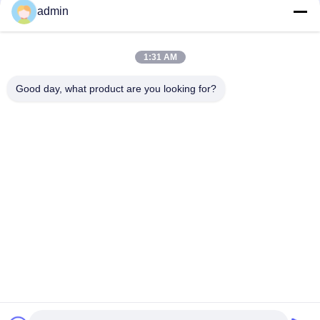
admin
1:31 AM
Γρήγορη επικοινωνία
Good day, what product are you looking for?
Διεύθυνση
No.87, πάρκο πρωτοπόρων νεολαίας, Πεκίνο
Τηλεφώνημα
86-551-00000000
Ηλεκτρονικό
Aristotle.vary@LuoX.com
Πολιτική απορρήτου
|
Sitemap
| Κίνα Καλό Ποιότητα Αντενή
ραντάρ φάσης Προμηθευτής. 2021-2026 Shenzhen LuoX Electric