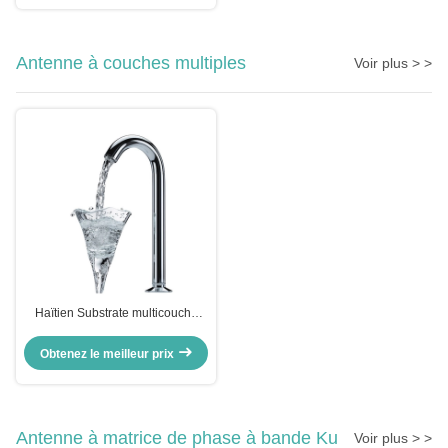
Antenne à couches multiples
Voir plus > >
Haïtien Substrate multicouche
Antenne à haut gain pour les
applications sans fil
Obtenez le meilleur prix
Antenne à matrice de phase à bande Ku
Voir plus > >