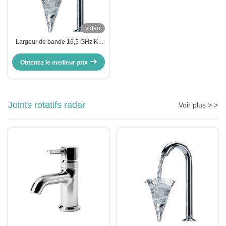
vidéo
Largeur de bande 16,5 GHz Ku
Band Array Antennes 1,6 onde
stationnaire
Obtenez le meilleur prix
Joints rotatifs radar
Voir plus > >