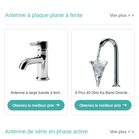
Antenne à plaque plane à fente
Voir plus > >
Antenne à large bande à fente
8 Pics 40 GHz Ka Band Directeur
plane à double polarisation à
d'onde en fente Antenne d'onde
fente de guidage d'onde
millimétrique Direction continue
Obtenez le meilleur prix
Obtenez le meilleur prix
du faisceau
Antenne de série en phase active
Voir plus > >