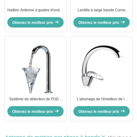
Haïtien Antenne à guides d'ondes
Lentille à large bande Corne
à fente Antenne Fod Antenne W
d'antenne amélioration du gain
Band Antenne à guides d'ondes
du dielectrique à faisceau
Obtenez le meilleur prix
Obtenez le meilleur prix
multiple pour la station de base
5G MmWave
Système de détection de FOD à
L'allumage de l'émetteur de la
grande échelle à haut gain planar
lampe de côté à double
intégré par antenne
polarisation
Obtenez le meilleur prix
Obtenez le meilleur prix