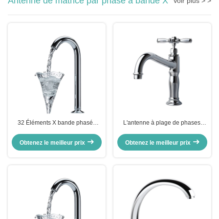
Antenne de matrice par phase à bande X
Voir plus > >
32 Éléments X bande phasée
L'antenne à plage de phases,
antenne de réseau dans l'espace
l'antenne radar, l'antenne à fente,
basé sur la formation de
l'antenne à fente conique
Obtenez le meilleur prix
Obtenez le meilleur prix
faisceaux