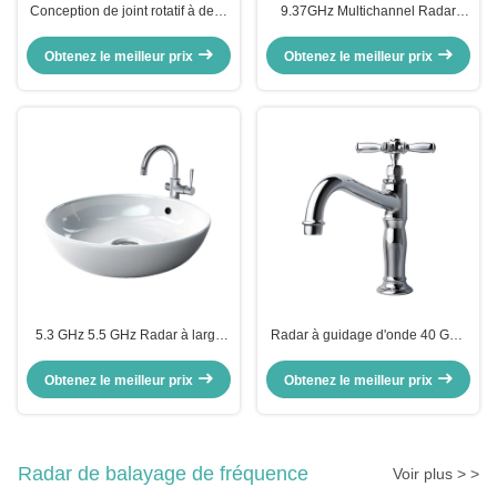
Conception de joint rotatif à deux
9.37GHz Multichannel Radar
canaux à haute puissance 9,39
rotatif conjoint Antenne Radio
GHz
Fréquence 3
Obtenez le meilleur prix
Obtenez le meilleur prix
5.3 GHz 5.5 GHz Radar à large
Radar à guidage d'onde 40 GHz
bande Antenne rotative commune
Rotary Joint Element C Band
pour les systèmes de radar à
Pour les systèmes de
Obtenez le meilleur prix
Obtenez le meilleur prix
bande S X
surveillance du trafic aérien
Radar de balayage de fréquence
Voir plus > >