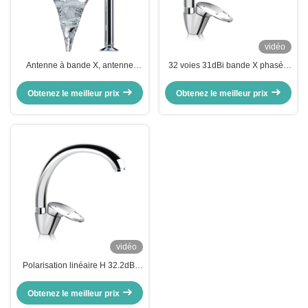
vidéo
Antenne à bande X, antenne
32 voies 31dBi bande X phasée
radar, antenne à fente
antenne pour la surveillance de
l'espace aérien
Obtenez le meilleur prix
Obtenez le meilleur prix
vidéo
Polarisation linéaire H 32.2dBi
Antenne à plaque plate pour les
communications par satellite
Obtenez le meilleur prix