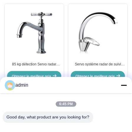
85 kg détection Servo radar
Servo système radar de suivi
régler la vitesse de balancement
automatique 2 essieux 80 kg
Ventilateur Scan
Obtenez le meilleur prix
Obtenez le meilleur prix
admin
6:45 PM
Contactez rapidement
Good day, what product are you looking for?
Adresse