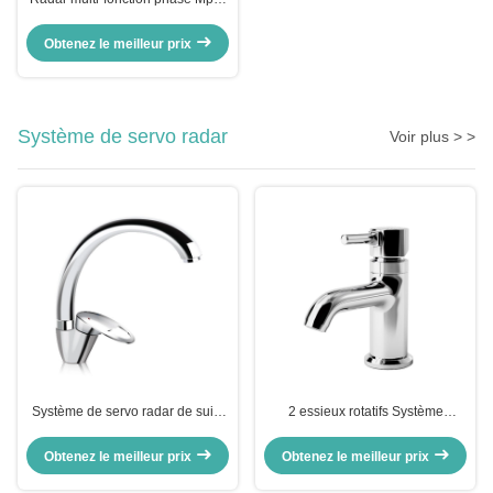
pour les avions et la surveillance
météorologique 700x290x450mm
Obtenez le meilleur prix
Système de servo radar
Voir plus > >
Système de servo radar de suivi
2 essieux rotatifs Système
d'antenne à axe unique ISO
mécanique de servomoteur de
15KG
radar Ventilateur de balancement
Obtenez le meilleur prix
Obtenez le meilleur prix
Scan RS422