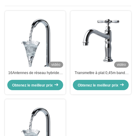
vidéo
vidéo
16Antennes de réseau hybride à
Transmettre à plat 0,45m bande
phase à bande Ku de.5 GHz pour
Ku Array en phase Antenne de
systèmes mobiles de
communication par satellite
Obtenez le meilleur prix
Obtenez le meilleur prix
communication par satellite
Systèmes FSS Plateformes
aériennes