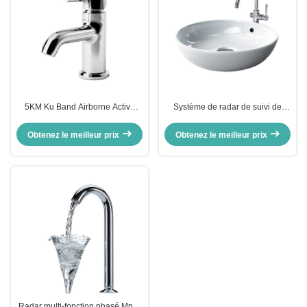
5KM Ku Band Airborne Active
Système de radar de suivi de
Phased Array Radar Conception
l'arrayage par phase Aesa X
de la cible de suivi automobile
Band
Obtenez le meilleur prix
Obtenez le meilleur prix
Radar multi-fonction phasé Mpar