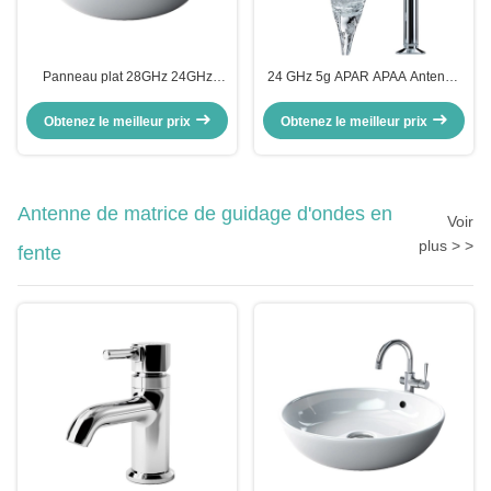
Panneau plat 28GHz 24GHz
24 GHz 5g APAR APAA Antenne
Array actif Antenne 64 élément
active en phase d'arrayé
Multi Faisceau Terre Couverture
Éléments d'antenne 3 6 Ka Scan
Obtenez le meilleur prix
Obtenez le meilleur prix
Faisceauformer Station au sol
à large angle de bande
Antenne de matrice de guidage d'ondes en
Voir
plus > >
fente