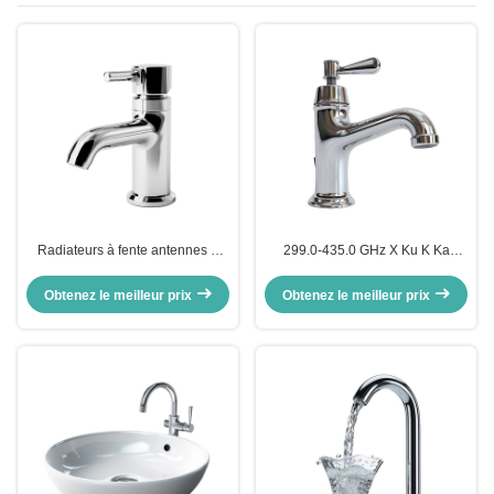
Radiateurs à fente antennes à
299.0-435.0 GHz X Ku K Ka
matrice phasée de 300 MHz à 25
Antenne verticale Haïtienne
GHz
Obtenez le meilleur prix
Obtenez le meilleur prix