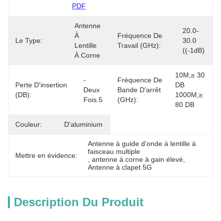
PDF
Antenne 
20.0-
À 
Fréquence De
Le Type:
30.0 
Lentille 
Travail (GHz):
((-1dB)
À Corne
10M,≥ 30 
- 
Fréquence De
Perte D'insertion
DB 
Deux 
Bande D'arrêt
(dB):
1000M,≥ 
Fois.5
(GHz):
80 DB
Couleur:
D'aluminium
Antenne à guide d'onde à lentille à 
faisceau multiple
Mettre en évidence:
, 
antenne à corne à gain élevé
, 
Antenne à clapet 5G
Description Du Produit