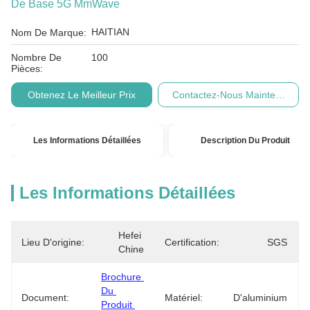
De Base 5G MmWave
HAITIAN
Nom De Marque:
Nombre De
100
Pièces:
Obtenez Le Meilleur Prix
Contactez-Nous Maintenant
Les Informations Détaillées
Description Du Produit
Les Informations Détaillées
Hefei 
Lieu D'origine:
Certification:
SGS
Chine
Brochure 
Du 
Document:
Matériel:
D'aluminium
Produit 