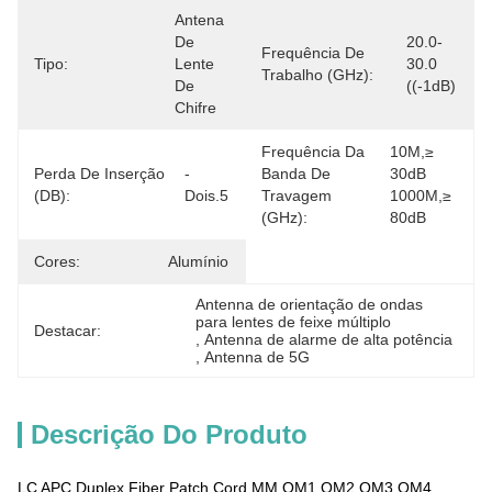
Antena 
De 
20.0-
Frequência De
Tipo:
Lente 
30.0 
Trabalho (GHz):
De 
((-1dB)
Chifre
Frequência Da
10M,≥ 
Perda De Inserção
- 
Banda De
30dB 
(dB):
Dois.5
Travagem
1000M,≥ 
(GHz):
80dB
Cores:
Alumínio
Antenna de orientação de ondas 
para lentes de feixe múltiplo
Destacar:
, 
Antenna de alarme de alta potência
, 
Antenna de 5G
Descrição Do Produto
LC APC Duplex Fiber Patch Cord MM OM1 OM2 OM3 OM4