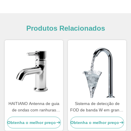
Produtos Relacionados
HAITIANO Antenna de guia
Sistema de detecção de
de ondas com ranhuras
FOD de banda W em grande
Antenna Fod Antenna W
escala com ganho elevado
Obtenha o melhor preço
Obtenha o melhor preço
Banda Antenna de guia de
de antena plana integrada
ondas