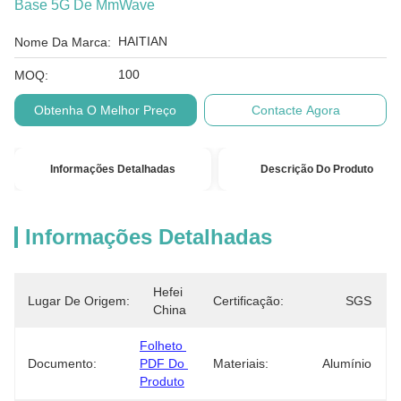
Base 5G De MmWave
HAITIAN
Nome Da Marca:
100
MOQ:
Obtenha O Melhor Preço
Contacte Agora
Informações Detalhadas
Descrição Do Produto
Informações Detalhadas
Hefei 
Lugar De Origem:
Certificação:
SGS
China
Folheto 
Documento:
PDF Do 
Materiais:
Alumínio
Produto