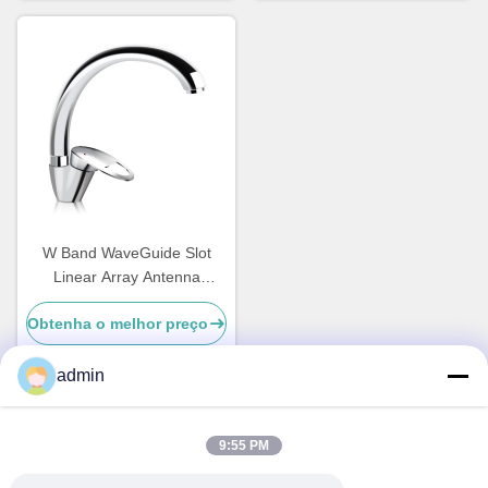
W Band WaveGuide Slot
Linear Array Antenna
Lâmpada Lateral Dual
Obtenha o melhor preço
Polarizada Alimentação
Quadrada
admin
Contato rápido
9:55 PM