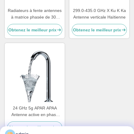
Radiateurs à fente antennes
299.0-435.0 GHz X Ku K Ka
à matrice phasée de 300
Antenne verticale Haïtienne
MHz à 25 GHz
Obtenez le meilleur prix
Obtenez le meilleur prix
24 GHz 5g APAR APAA
Antenne active en phase
d'arrayé Éléments d'antenne
Obtenez le meilleur prix
3 6 Ka Scan à large angle de