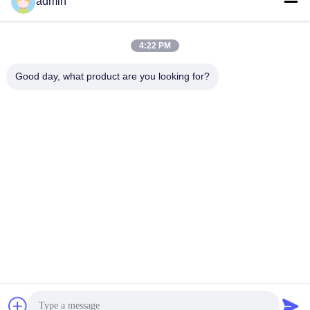
bande
admin
4:22 PM
Contactez rapidement
Good day, what product are you looking for?
Adresse
No.87, parc de pionnier de la jeunesse, Pékin
Télégramme
86-551-00000000
E-mail
Aristotle.vary@LuoX.com
Politique de confidentialité
|
Plan du site
| La Chine est bonne.
Qualité Antenne radar à réseau de phases Le fournisseur. 2021-