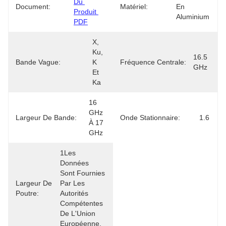
Du 
Document:
Matériel:
En 
Produit 
Aluminium
PDF
X, 
Ku, 
16.5 
Bande Vague:
K 
Fréquence Centrale:
GHz
Et 
Ka
16 
GHz 
Largeur De Bande:
Onde Stationnaire:
1.6
À 17 
GHz
1Les 
Données 
Sont Fournies 
Largeur De
Par Les 
Poutre:
Autorités 
Compétentes 
De L'Union 
Européenne.