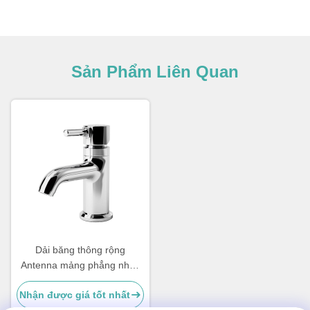
Sản Phẩm Liên Quan
Dải băng thông rộng
Antenna mảng phẳng nhọn
mảng hai phân cực Mảng
Nhận được giá tốt nhất
dẫn sóng nhọn mảng thiết