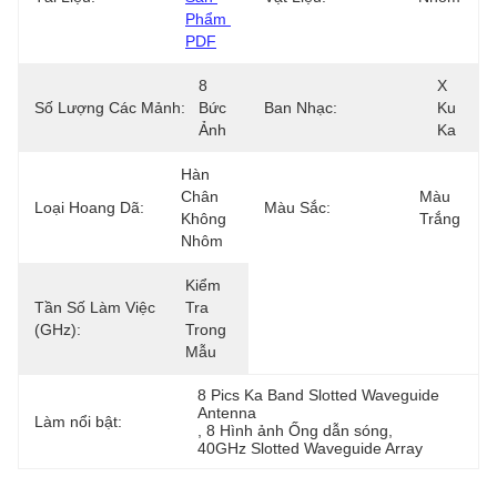
Phẩm 
PDF
8 
X 
Số Lượng Các Mảnh:
Bức 
Ban Nhạc:
Ku 
Ảnh
Ka
Hàn 
Chân 
Màu 
Loại Hoang Dã:
Màu Sắc:
Không 
Trắng
Nhôm
Kiểm 
Tần Số Làm Việc
Tra 
(GHz):
Trong 
Mẫu
8 Pics Ka Band Slotted Waveguide 
Antenna
Làm nổi bật:
, 
8 Hình ảnh Ống dẫn sóng
, 
40GHz Slotted Waveguide Array