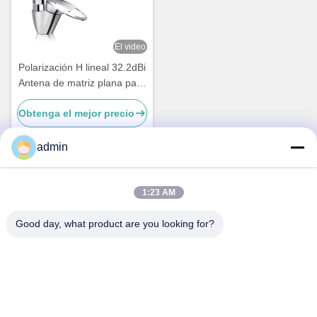
El video
Polarización H lineal 32.2dBi
Antena de matriz plana para
comunicaciones por satélite
Obtenga el mejor precio
admin
Contacto rápido
1:23 AM
Good day, what product are you looking for?
Dirección
No.87, parque del pionero de la juventud, Pekín
Teléfono
86-551-00000000