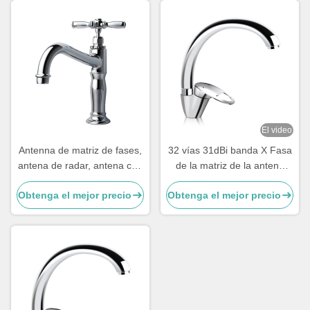
El video
Antenna de matriz de fases,
32 vías 31dBi banda X Fasa
antena de radar, antena con
de la matriz de la antena
ranuras, antena con ranuras
para la vigilancia del espacio
Obtenga el mejor precio
Obtenga el mejor precio
cónicas
aéreo y las operaciones
espaciales