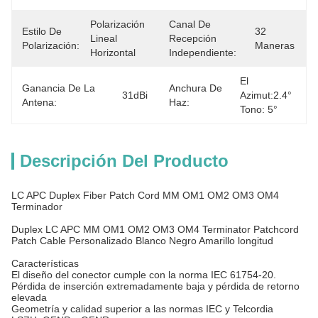
Polarización 
Canal De
Estilo De
32 
Lineal 
Recepción
Polarización:
Maneras
Horizontal
Independiente:
El 
Ganancia De La
Anchura De
31dBi
Azimut:2.4° 
Antena:
Haz:
Tono: 5°
Descripción Del Producto
LC APC Duplex Fiber Patch Cord MM OM1 OM2 OM3 OM4
Terminador
Duplex LC APC MM OM1 OM2 OM3 OM4 Terminator Patchcord
Patch Cable Personalizado Blanco Negro Amarillo longitud
Características
El diseño del conector cumple con la norma IEC 61754-20.
Pérdida de inserción extremadamente baja y pérdida de retorno
elevada
Geometría y calidad superior a las normas IEC y Telcordia