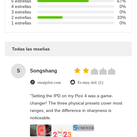
5 estrellas
67%
4 estrellas
0%
3 estrellas
0%
2 estrellas
33%
1 estrellas
0%
Todas las reseñas
S
Songshang
trustpilot.com
Es muy útil. (1)
"Setting the IPD on my Pico 4 was a game-
changer! The three physical presets cover most
ranges, and the difference in sharpness is
noticeable.