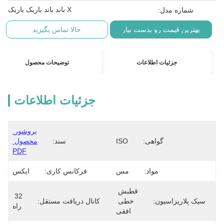
X باند باند باریک باریک
شماره مدل:
بهترین قیمت رو بدست بیار
حالا تماس بگیرید
جزئیات اطلاعات
توضیحات محصول
جزئیات اطلاعات
بروشور 
گواهی:
ISO
سند:
محصول 
PDF
مواد:
مس
فرکانس کاری:
ایکس
قطبش 
32 
سبک پلاریزاسیون:
خطی 
کانال دریافت مستقل:
راه
افقی