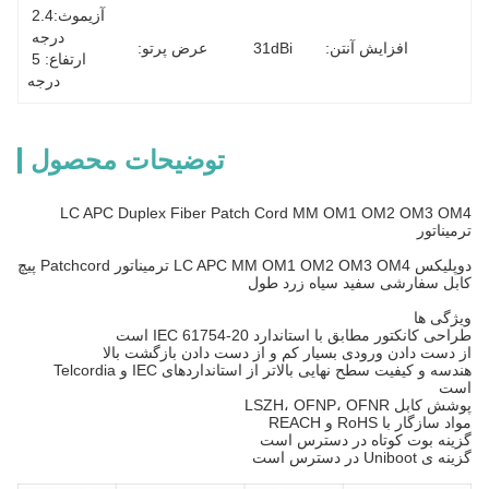
آزیموث:2.4 
درجه 
افزایش آنتن:
31dBi
عرض پرتو:
ارتفاع: 5 
درجه
توضیحات محصول
LC APC Duplex Fiber Patch Cord MM OM1 OM2 OM3 OM4
ترمیناتور
دوپلیکس LC APC MM OM1 OM2 OM3 OM4 ترمیناتور Patchcord پیچ
کابل سفارشی سفید سیاه زرد طول
ویژگی ها
طراحی کانکتور مطابق با استاندارد IEC 61754-20 است
از دست دادن ورودی بسیار کم و از دست دادن بازگشت بالا
هندسه و کیفیت سطح نهایی بالاتر از استانداردهای IEC و Telcordia
است
پوشش کابل LSZH، OFNP، OFNR
مواد سازگار با RoHS و REACH
گزینه بوت کوتاه در دسترس است
گزینه ی Uniboot در دسترس است