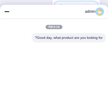
ماهواره ای
بهترین قیمت رو بدست بیار
admin
6:19 PM
تماس سریع
Good day, what product are you looking for?
آدرس
نه، نه87پارک پیشگامان جوانان، پکن
تلفن
86-551-00000000
ایمیل
Aristotle.vary@LuoX.com