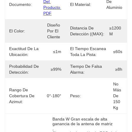
Del 
De 
Documento:
El Material:
Producto 
Aluminio
PDF
Diseño 
Distancia De
≥1200 
El Color:
Por El 
Detección ((MAX):
M
Cliente
Exactitud De La
El Tiempo Escanea
≤1m
≤60s
Ubicación:
Toda La Pista:
Probabilidad De
Tiempo De Falsa
≥99%
≥8h
Detección:
Alarma:
No 
Rango De
Más 
Cobertura De
0°-180°
Peso:
De 
Azimut:
150 
Kg
Banda W Gran escala de alta 
ganancia de la antena de matriz
, 