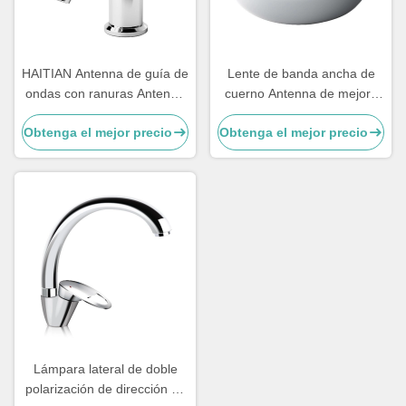
HAITIAN Antenna de guía de
Lente de banda ancha de
ondas con ranuras Antenna
cuerno Antenna de mejora
de guía de ondas de banda
de ganancia Dielectrico de
Obtenga el mejor precio
Obtenga el mejor precio
W
haz múltiple para la estación
base 5G de MmWave
Lámpara lateral de doble
polarización de dirección de