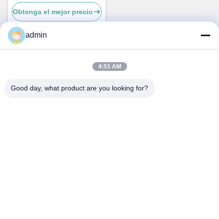
onda de banda W
Obtenga el mejor precio
admin
Contacto rápido
4:51 AM
Good day, what product are you looking for?
Dirección
No.87, parque del pionero de la juventud, Pekín
Teléfono
86-551-00000000
El correo electrónico
Aristotle.vary@LuoX.com