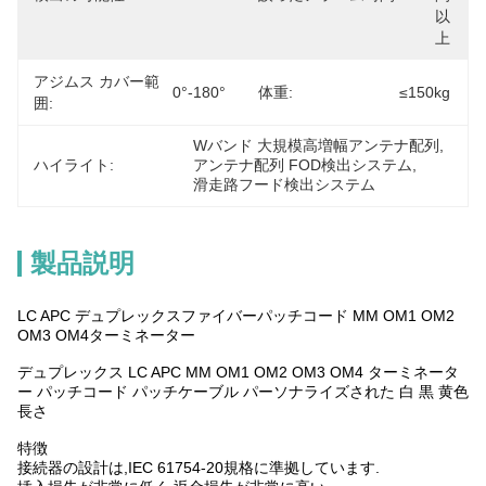
以
上
アジムス カバー範
0°-180°
体重:
≤150kg
囲:
Wバンド 大規模高増幅アンテナ配列
, 
ハイライト:
アンテナ配列 FOD検出システム
, 
滑走路フード検出システム
製品説明
LC APC デュプレックスファイバーパッチコード MM OM1 OM2
OM3 OM4ターミネーター
デュプレックス LC APC MM OM1 OM2 OM3 OM4 ターミネータ
ー パッチコード パッチケーブル パーソナライズされた 白 黒 黄色
長さ
特徴
接続器の設計は,IEC 61754-20規格に準拠しています.