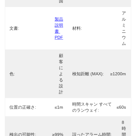
国
ア
製品
ル
説明
ミ
文書:
材料:
書 
ニ
PDF
ウ
ム
顧
客
に
色:
よ
検知距離 (MAX):
≥1200m
る
設
計
時間スキャン すべて
位置の正確さ:
≤1m
≤60s
のランウェイ:
8
時
検出の可能性:
≥99%
誤ったアラーム時間:
間