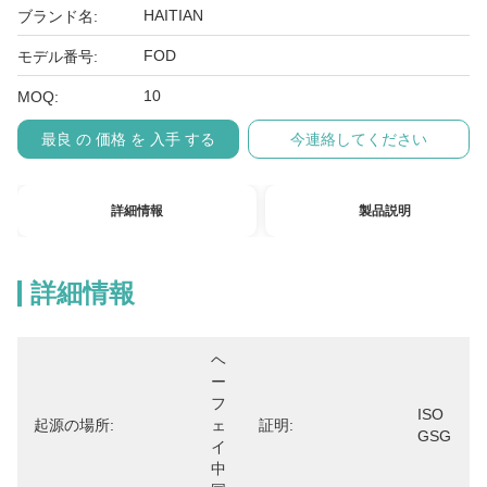
HAITIAN
ブランド名:
FOD
モデル番号:
10
MOQ:
最良 の 価格 を 入手 する
今連絡してください
詳細情報
製品説明
詳細情報
ヘ
ー
フ
ISO 
起源の場所:
ェ
証明:
GSG
イ 
中