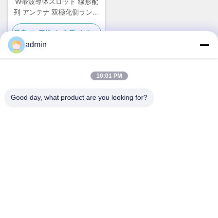
W帯波導体スロット 線形配
列 アンテナ 双極化側ランプ
方形供給
最良 の 価格 を 入手 する
admin
10:01 PM
迅速な連絡
Good day, what product are you looking for?
アドレス
No.87の青年開拓者公園、北京
テレ
86-551-00000000
メール
Aristotle.vary@LuoX.com