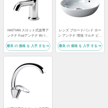
HAITIAN スロット式波導ア
レンズ ブロードバンド ホー
ンテナ Fodアンテナ Wバン
ン アンテナ 増強 マルチ ビー
ド波導アンテナ
ム ダイレクトリック
最良 の 価格 を 入手 する
最良 の 価格 を 入手 する
mmWave 5G ベース ステー
ション