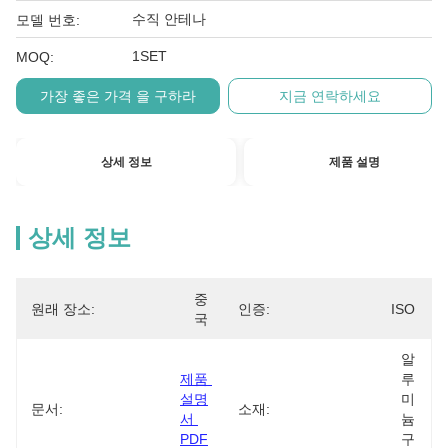
수직 안테나
모델 번호:
1SET
MOQ:
가장 좋은 가격 을 구하라
지금 연락하세요
상세 정보
제품 설명
상세 정보
중
원래 장소:
인증:
ISO
국
알
제품 
루
설명
미
문서:
소재:
서 
늄 
PDF
구