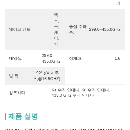
리
엑
스, 
구, 
중심 주파
웨이브 밴드:
299.0~435.0GHz
케
수:
이, 
카
299.0-
대역폭:
정재파:
1.6
435.0GHz
1.92° ((아지무
빔 폭:
스,@16.5GHZ)
Ka 수직 안테나
, 
Ku 수직 안테나
, 
강조하다:
435.0 GHz 수직 안테나
제품 설명