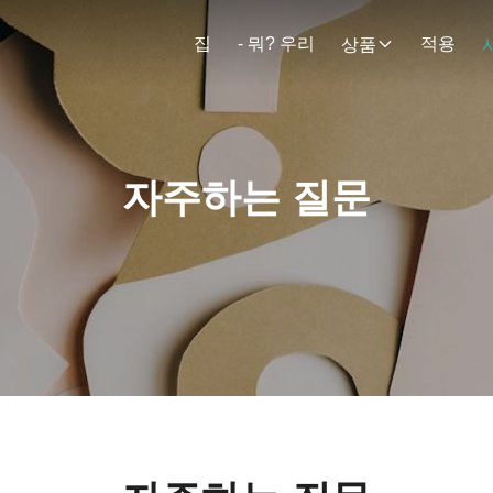
집
- 뭐? 우리
적용
상품
자주하는 질문