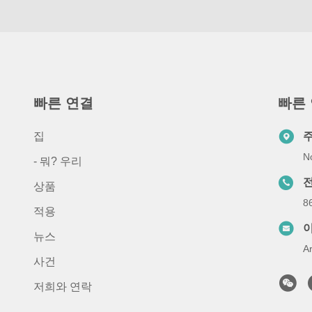
빠른 연결
빠른
집
N
- 뭐? 우리
상품
8
적용
뉴스
A
사건
저희와 연락