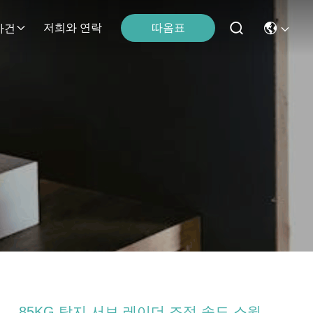
따옴표
저희와 연락
사건
85KG 탐지 서보 레이더 조정 속도 스윙