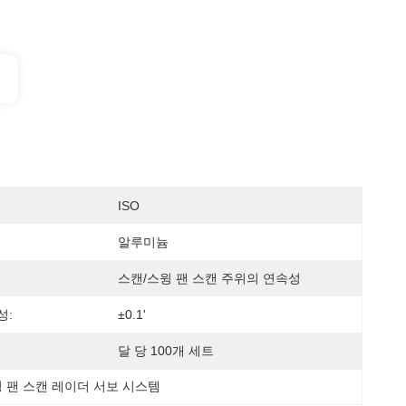
ISO
알루미늄
스캔/스윙 팬 스캔 주위의 연속성
성:
±0.1'
달 당 100개 세트
 팬 스캔 레이더 서보 시스템