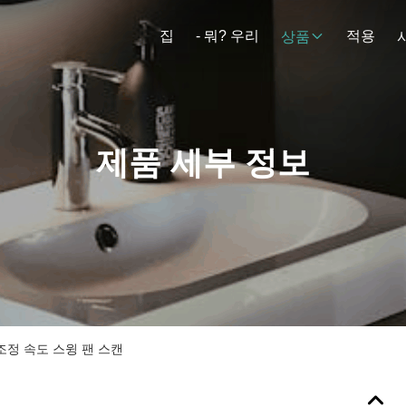
집
- 뭐? 우리
적용
상품
제품 세부 정보
 조정 속도 스윙 팬 스캔