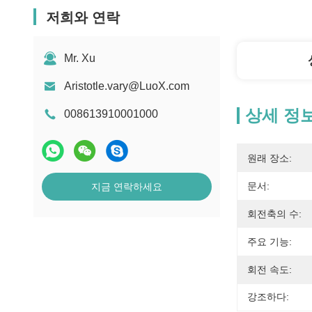
저희와 연락
Mr. Xu
Aristotle.vary@LuoX.com
상세 정
008613910001000
원래 장소:
문서:
지금 연락하세요
회전축의 수:
주요 기능:
회전 속도:
강조하다: