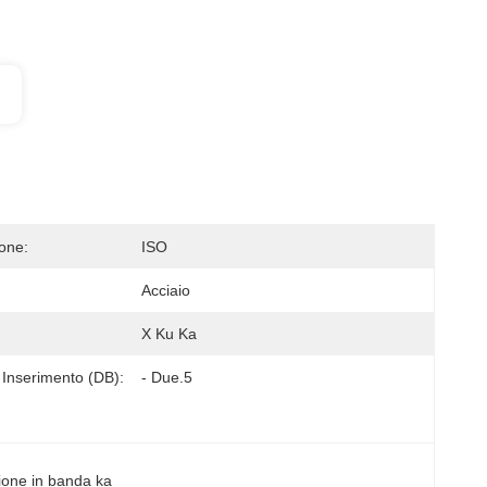
ione:
ISO
Acciaio
X Ku Ka
 Inserimento (dB):
- Due.5
sione in banda ka