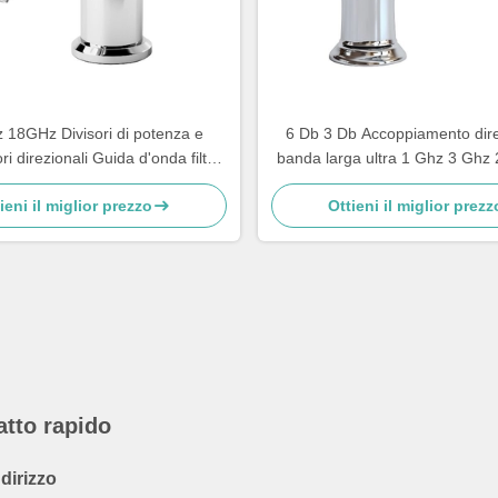
18GHz Divisori di potenza e
6 Db 3 Db Accoppiamento dire
i direzionali Guida d'onda filtro
banda larga ultra 1 Ghz 3 Ghz
a armonica ad alta potenza
Ghz 280x187x40 m
ieni il miglior prezzo
Ottieni il miglior prezz
atto rapido
ndirizzo