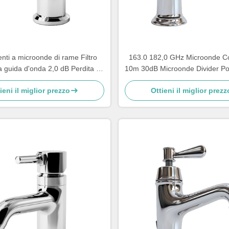
ti a microonde di rame Filtro
163.0 182,0 GHz Microonde C
 guida d'onda 2,0 dB Perdita di
10m 30dB Microonde Divider Pow
serimento 14,7 15,8 GHz
Combiner
ieni il miglior prezzo
Ottieni il miglior prezz