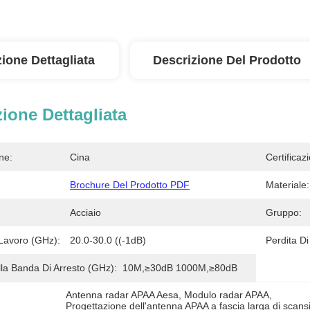
ione Dettagliata
Descrizione Del Prodotto
ione Dettagliata
ne:
Cina
Certificaz
Brochure Del Prodotto PDF
Materiale:
Acciaio
Gruppo:
Lavoro (GHz):
20.0-30.0 ((-1dB)
Perdita Di
la Banda Di Arresto (GHz):
10M,≥30dB 1000M,≥80dB
Antenna radar APAA Aesa
, 
Modulo radar APAA
, 
Progettazione dell'antenna APAA a fascia larga di scan