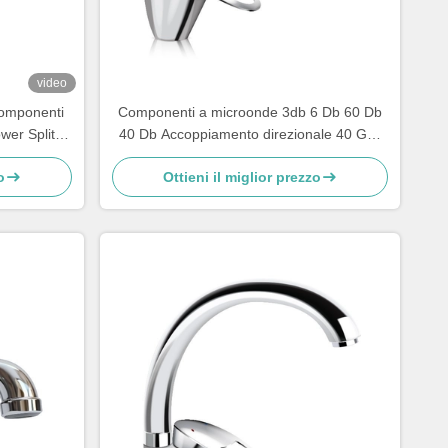
video
omponenti
Componenti a microonde 3db 6 Db 60 Db
er Splitter
40 Db Accoppiamento direzionale 40 Ghz
50 GHZ
o
Ottieni il miglior prezzo