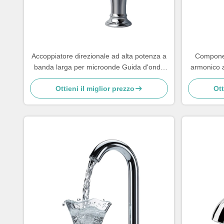
Accoppiatore direzionale ad alta potenza a
Componen
banda larga per microonde Guida d'onda
armonico a
280x187x40mm
in
Ottieni il miglior prezzo
Ott