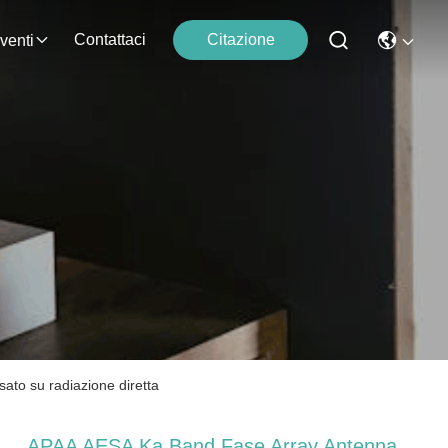
Contattaci
Citazione
venti
to su radiazione diretta
APAA AESA Ka Band Fase Array Antenna