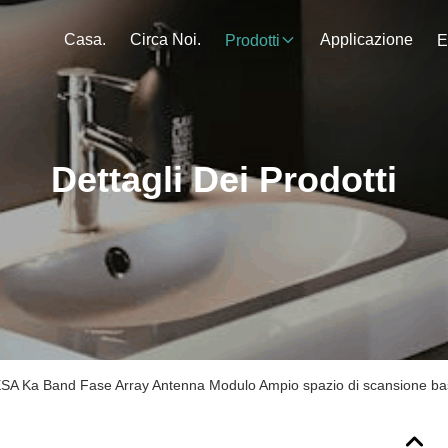
Casa.
Circa Noi.
Applicazione
Prodotti
E
Dettagli Dei Prodotti
A Ka Band Fase Array Antenna Modulo Ampio spazio di scansione basa