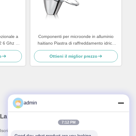
zionale a
Componenti per microonde in alluminio
 2 6 Ghz 18
haitiano Piastra di raffreddamento idrico
m
ISO
o
Ottieni il miglior prezzo
admin
La nostra newsletter
7:12 PM
Iscriviti alla nostra newsletter per sconti e altro.
Good day, what product are you looking 