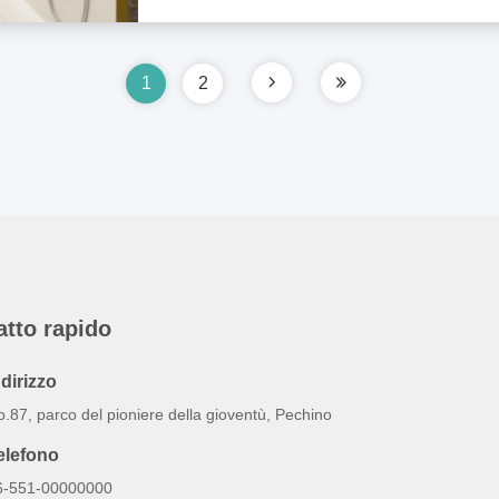
1
2
atto rapido
ndirizzo
.87, parco del pioniere della gioventù, Pechino
elefono
6-551-00000000