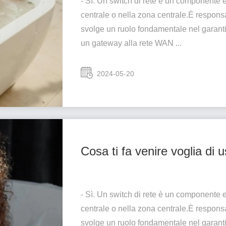
- Sì. Un switch di rete è un componente e
centrale o nella zona centrale.È responsa
svolge un ruolo fondamentale nel garant
un gateway alla rete WAN ...
2024-05-20
Cosa ti fa venire voglia di 
- Sì. Un switch di rete è un componente e
centrale o nella zona centrale.È responsa
svolge un ruolo fondamentale nel garant