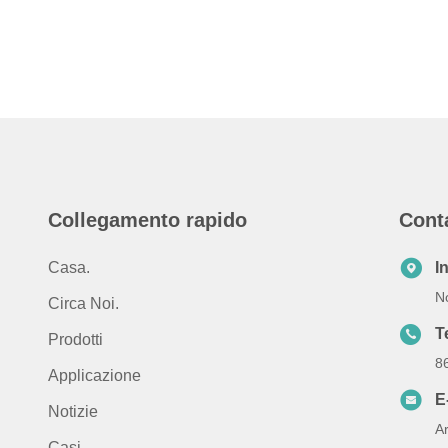
Collegamento rapido
Cont
Casa.
I
No
Circa Noi.
T
Prodotti
8
Applicazione
E
Notizie
A
Casi