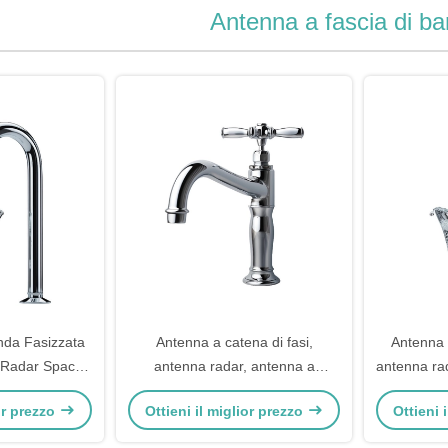
Antenna a fascia di b
nda Fasizzata
Antenna a catena di fasi,
Antenna 
 Radar Space
antenna radar, antenna a
antenna ra
eamforming
fessura, antenna a fessura
ior prezzo
Ottieni il miglior prezzo
Ottieni 
conica