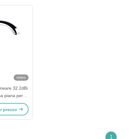
video
ineare 32.2dBi
a piana per
satellitari
ior prezzo
1