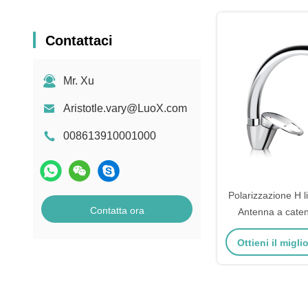
Contattaci
Mr. Xu
Aristotle.vary@LuoX.com
008613910001000
Polarizzazione H l
Contatta ora
Antenna a caten
comunicazioni 
Ottieni il migl