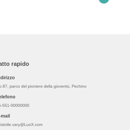
atto rapido
ndirizzo
.87, parco del pioniere della gioventù, Pechino
elefono
6-551-00000000
-mail
ristotle.vary@LuoX.com