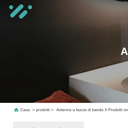
A
Casa.
>
prodotti
>
Antenna a fascia di banda X Prodotti on