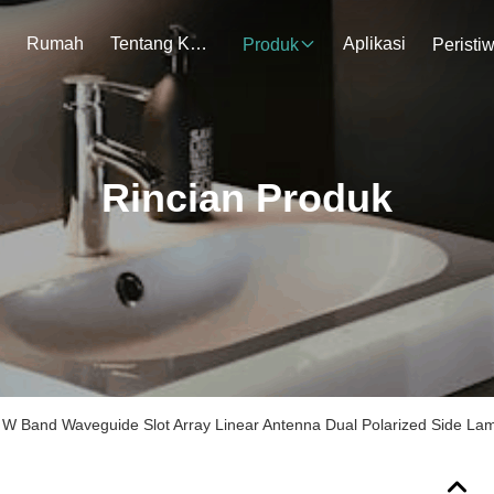
Rumah
Tentang Kami
Aplikasi
Produk
Peristi
Rincian Produk
W Band Waveguide Slot Array Linear Antenna Dual Polarized Side L