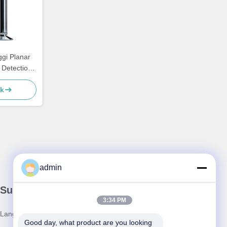
gi Planar
 Detection
ik
admin
Surat Kabar Kami
3:34 PM
Langganan buletin kami untuk diskon dan banyak lagi.
Good day, what product are you looking 