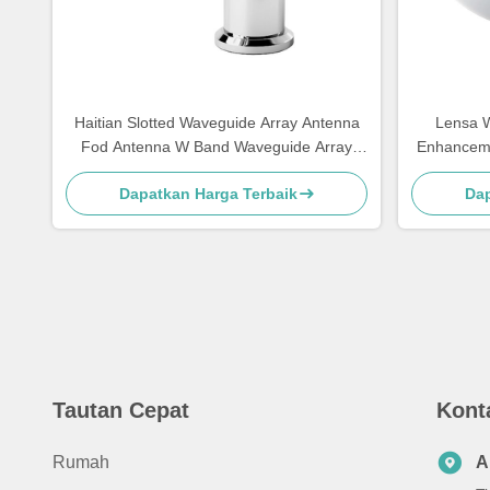
Haitian Slotted Waveguide Array Antenna
Lensa 
Fod Antenna W Band Waveguide Array
Enhanceme
Antenna
Mm
Dapatkan Harga Terbaik
Dap
Tautan Cepat
Kont
Rumah
A