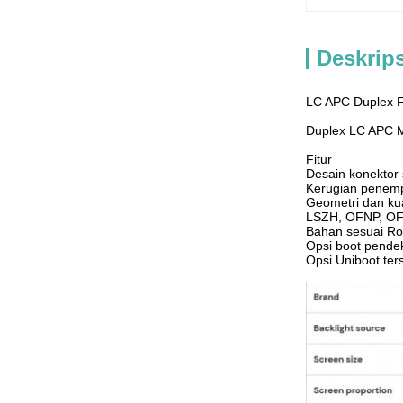
Deskrip
LC APC Duplex 
Duplex LC APC 
Fitur
Desain konektor
Kerugian penemp
Geometri dan kua
LSZH, OFNP, OFN
Bahan sesuai R
Opsi boot pendek
Opsi Uniboot ter