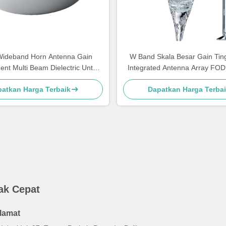
Wideband Horn Antenna Gain
W Band Skala Besar Gain Ting
nt Multi Beam Dielectric Untuk
Integrated Antenna Array FOD
Wave 5G Base Station
System
atkan Harga Terbaik
Dapatkan Harga Terba
ak Cepat
lamat