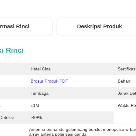
ormasi Rinci
Deskripsi Produk
i Rinci
Hefei Cina
Sertifikasi
Brosur Produk PDF
Bahan:
Tembaga
Jarak Det
:
≤1M
Waktu Pe
eteksi:
≥99%
Antenna pemandu gelombang berslot monopulse w-ba
array antena polarisasi ganda