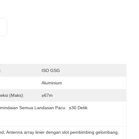
:
ISO GSG
Aluminium
eksi (maks):
≥67m
mindaian Semua Landasan Pacu:
≤30 Detik
nd
, 
Antenna array linier dengan slot pembimbing gelombang
, 