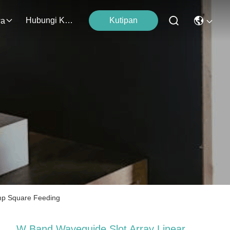
Hubungi Kami
Kutipan
wa
amp Square Feeding
W Band Waveguide Slot Array Linear