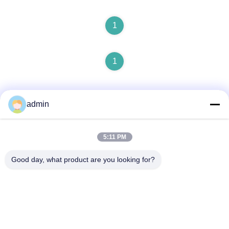
1
1
admin
5:11 PM
Kontak Cepat
Good day, what product are you looking for?
Alamat
Tidak, tidak.87, Taman Perintis Pemuda, Beijing
Telp
86-551-00000000