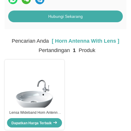
Hubungi Sekarang
Pencarian Anda
[ Horn Antenna With Lens ]
Pertandingan
1
Produk
Lensa Wideband Horn Antenna
Gain Enhancement Multi Beam
Dielectric Untuk MmWave 5G
Dapatkan Harga Terbaik
Base Station