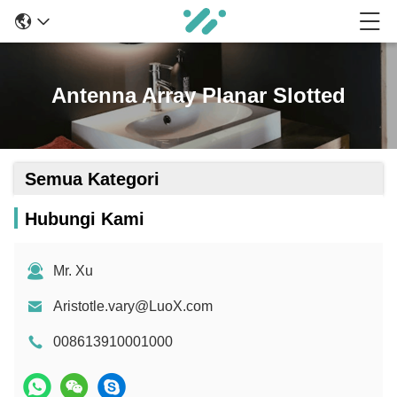
Antenna Array Planar Slotted
Semua Kategori
Hubungi Kami
Mr. Xu
Aristotle.vary@LuoX.com
008613910001000