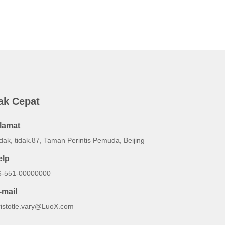
ak Cepat
lamat
dak, tidak.87, Taman Perintis Pemuda, Beijing
elp
6-551-00000000
-mail
ristotle.vary@LuoX.com