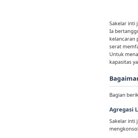
Sakelar inti
Ia bertangg
kelancaran 
serat memfas
Untuk menang
kapasitas ya
Bagaimana
Bagian beri
Agregasi L
Sakelar int
mengkonsoli