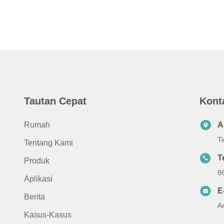
Tautan Cepat
Kont
Rumah
A
Ti
Tentang Kami
T
Produk
8
Aplikasi
E
Berita
A
Kasus-Kasus