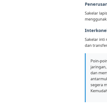
Penerusan
Sakelar lap
menggunakan
Interkonek
Sakelar int
dan transfe
Poin-poi
jaringan
dan memu
antarmuka
segera m
Kemudaha