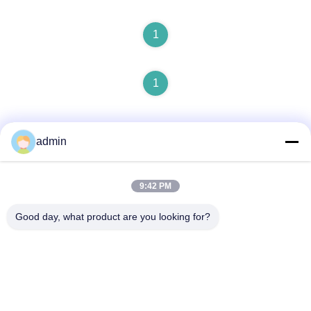
1
1
admin
9:42 PM
Hızlı iletişim
Good day, what product are you looking for?
Adres
- Hayır, hayır.87, Gençlik Öncü Parkı, Pekin
Tel
86-551-00000000