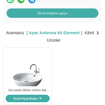
Şimdi iletişime geçin
Aramanız
[ Apar Antenna 64 Element ]
Kibrit
1
Ürünler
Düz panel 28GHz 24GHz Aktif
Array Anten 64 Element Multi
Beam Dünya Kapsamı
En İyi Fiyatı Bulun
Beamformer Yer İstasyonu