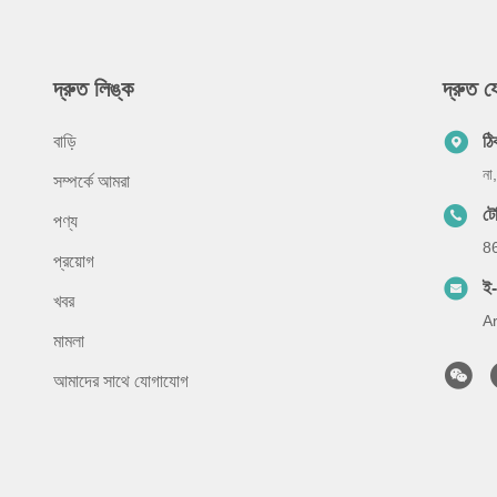
দ্রুত লিঙ্ক
দ্রুত 
বাড়ি
ঠি
না
সম্পর্কে আমরা
ট
পণ্য
8
প্রয়োগ
ই
খবর
A
মামলা
আমাদের সাথে যোগাযোগ