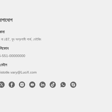
যোগাযোগ
কানা
, না।87, যুব অগ্রগামী পার্ক, বেইজিং
েলিফোন
6-551-00000000
-মেইল
ristotle.vary@LuoX.com